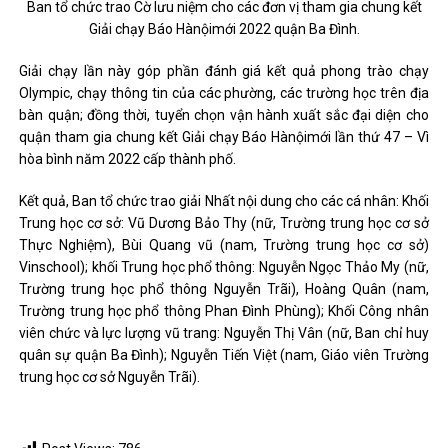
Ban tổ chức trao Cờ lưu niệm cho các đơn vị tham gia chung kết
Giải chạy Báo Hànộimới 2022 quận Ba Đình.
Giải chạy lần này góp phần đánh giá kết quả phong trào chạy
Olympic, chạy thông tin của các phường, các trường học trên địa
bàn quận; đồng thời, tuyển chọn vận hành xuất sắc đại diện cho
quận tham gia chung kết Giải chạy Báo Hànộimới lần thứ 47 – Vì
hòa bình năm 2022 cấp thành phố.
Kết quả, Ban tổ chức trao giải Nhất nội dung cho các cá nhân: Khối
Trung học cơ sở: Vũ Dương Bảo Thy (nữ, Trường trung học cơ sở
Thực Nghiệm), Bùi Quang vũ (nam, Trường trung học cơ sở)
Vinschool); khối Trung học phổ thông: Nguyễn Ngọc Thảo My (nữ,
Trường trung học phổ thông Nguyễn Trãi), Hoàng Quân (nam,
Trường trung học phổ thông Phan Đình Phùng); Khối Công nhân
viên chức và lực lượng vũ trang: Nguyễn Thị Vân (nữ, Ban chỉ huy
quân sự quận Ba Đình); Nguyễn Tiến Việt (nam, Giáo viên Trường
trung học cơ sở Nguyễn Trãi).