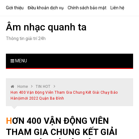
Skip
Giới thiệu
Điều khoản dịch vụ
Chính sách bảo mật
Liên hệ
to
content
Âm nhạc quanh ta
Thông tin giải trí 24h
MENU
Home
TIN HOT
Hơn 400 Vận Động Viên Tham Gia Chung Kết Giải Chạy Báo
Hànộimới 2022 Quận Ba Đình
HƠN 400 VẬN ĐỘNG VIÊN
THAM GIA CHUNG KẾT GIẢI