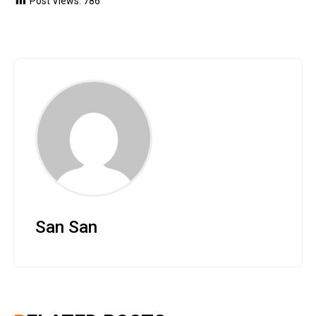
Post Views:
786
San San