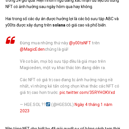
trong 24 giờ qua. Hiện nhóm ngũ đang xác nhận dữ liệu bổ sung
NFT có ảnh hưởng sau ngày hôm qua hay không.
Hai trong số các dự án được hưởng lợi là các bộ sưu tập ABC và
y00ts được xây dựng trên
solana
có giá cao và phổ biến.
Đừng mua những thứ này
@y00tsNFT
trên
@MagicEden
chúng là giả!
Về cơ bản, mọi bộ sưu tập đều là giả mạo trên
Magiceden, một vụ khai thác lớn đang diễn ra.
Các NFT có giá trị cao đang bị ảnh hưởng nặng nề
nhất, vì những kẻ tấn công chọn khai thác các NFT có
giá trị cao hơn trước.
pic.twitter.com/35RYHOKVxd
— HGE.SOL ??‍
(@HGESOL)
Ngày 4 tháng 1 năm
2023
Nền tảng NFT cho biết họ đã giải quyết sự cố bằng cách tạm thời