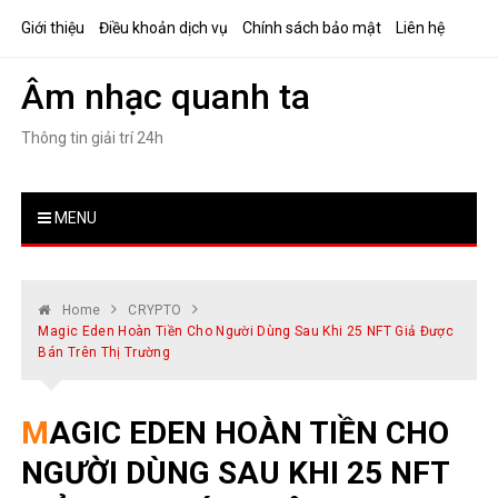
Skip
Giới thiệu
Điều khoản dịch vụ
Chính sách bảo mật
Liên hệ
to
content
Âm nhạc quanh ta
Thông tin giải trí 24h
MENU
Home
CRYPTO
Magic Eden Hoàn Tiền Cho Người Dùng Sau Khi 25 NFT Giả Được
Bán Trên Thị Trường
MAGIC EDEN HOÀN TIỀN CHO
NGƯỜI DÙNG SAU KHI 25 NFT