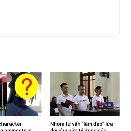
character
Nhóm tư vấn “làm đẹp” lừa
e anypects in
dối gần nửa tỷ đồng của