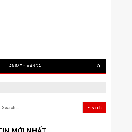
ANIME – MANGA
earch
or:
TIN MỚI NHẤT