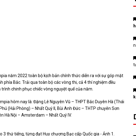
h
n
t
pia năm 2022 toàn bộ kịch bản chính thức diễn ra với sự góp mặt
nh phía Bắc. Trải qua toàn bộ các vòng thi, cả 4 thí nghiệm đều
 trình chinh phục chiếc vòng nguyệt quế của năm.
k
 Olympia hôm nay là: Đặng Lê Nguyên Vũ – THPT Bắc Duyên Hà (Thái
 Phú (Hải Phòng) – Nhất Quý II, Bùi Anh Đức – THTP chuyên Sơn
ên Hà Nội – Amsterdam – Nhất Quý IV.