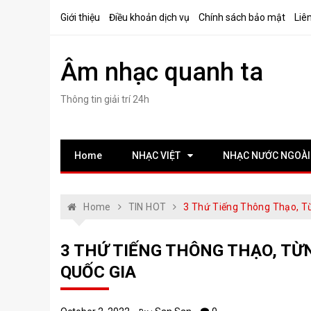
Skip
Giới thiệu
Điều khoản dịch vụ
Chính sách bảo mật
Liê
to
content
Âm nhạc quanh ta
Thông tin giải trí 24h
Home
NHẠC VIỆT
NHẠC NƯỚC NGOÀI
Home
TIN HOT
3 Thứ Tiếng Thông Thạo, T
3 THỨ TIẾNG THÔNG THẠO, TỪ
QUỐC GIA