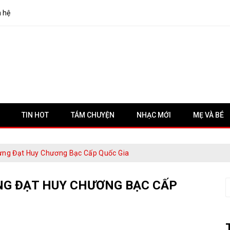
n hệ
TIN HOT
TÁM CHUYỆN
NHẠC MỚI
MẸ VÀ BÉ
ừng Đạt Huy Chương Bạc Cấp Quốc Gia
NG ĐẠT HUY CHƯƠNG BẠC CẤP
S
f