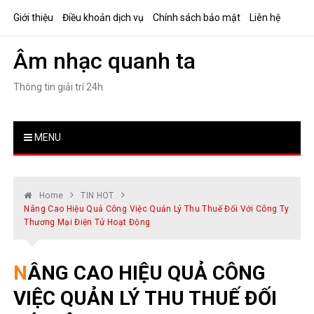
Skip
Giới thiệu
Điều khoản dịch vụ
Chính sách bảo mật
Liên hệ
to
content
Âm nhạc quanh ta
Thông tin giải trí 24h
MENU
Home
TIN HOT
Nâng Cao Hiệu Quả Công Việc Quản Lý Thu Thuế Đối Với Công Ty
Thương Mại Điện Tử Hoạt Động
NÂNG CAO HIỆU QUẢ CÔNG
VIỆC QUẢN LÝ THU THUẾ ĐỐI