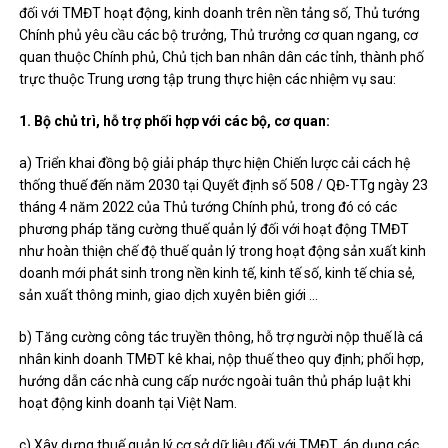
đối với TMĐT hoạt động, kinh doanh trên nền tảng số, Thủ tướng
Chính phủ yêu cầu các bộ trưởng, Thủ trưởng cơ quan ngang, cơ
quan thuộc Chính phủ, Chủ tịch ban nhân dân các tỉnh, thành phố
trực thuộc Trung ương tập trung thực hiện các nhiệm vụ sau:
1. Bộ chủ trì, hỗ trợ phối hợp với các bộ, cơ quan:
a) Triển khai đồng bộ giải pháp thực hiện Chiến lược cải cách hệ
thống thuế đến năm 2030 tại Quyết định số 508 / QĐ-TTg ngày 23
tháng 4 năm 2022 của Thủ tướng Chính phủ, trong đó có các
phương pháp tăng cường thuế quản lý đối với hoạt động TMĐT
như hoàn thiện chế độ thuế quản lý trong hoạt động sản xuất kinh
doanh mới phát sinh trong nền kinh tế, kinh tế số, kinh tế chia sẻ,
sản xuất thông minh, giao dịch xuyên biên giới …
b) Tăng cường công tác truyền thông, hỗ trợ người nộp thuế là cá
nhân kinh doanh TMĐT kê khai, nộp thuế theo quy định; phối hợp,
hướng dẫn các nhà cung cấp nước ngoài tuân thủ pháp luật khi
hoạt động kinh doanh tại Việt Nam.
c) Xây dựng thuế quản lý cơ sở dữ liệu đối với TMĐT, áp dụng các