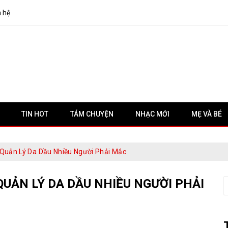
n hệ
TIN HOT
TÁM CHUYỆN
NHẠC MỚI
MẸ VÀ BÉ
 Quản Lý Da Dầu Nhiều Người Phải Mắc
QUẢN LÝ DA DẦU NHIỀU NGƯỜI PHẢI
S
f