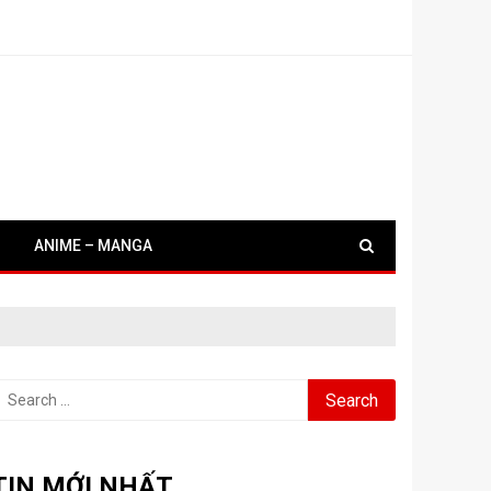
ANIME – MANGA
earch
or:
TIN MỚI NHẤT