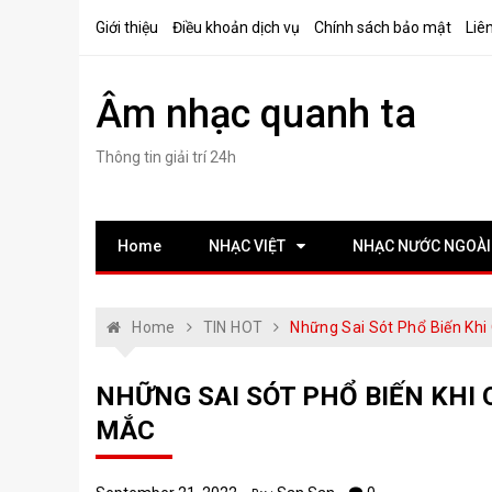
Skip
Giới thiệu
Điều khoản dịch vụ
Chính sách bảo mật
Liê
to
content
Âm nhạc quanh ta
Thông tin giải trí 24h
Home
NHẠC VIỆT
NHẠC NƯỚC NGOÀI
Home
TIN HOT
Những Sai Sót Phổ Biến Khi
NHỮNG SAI SÓT PHỔ BIẾN KHI 
MẮC