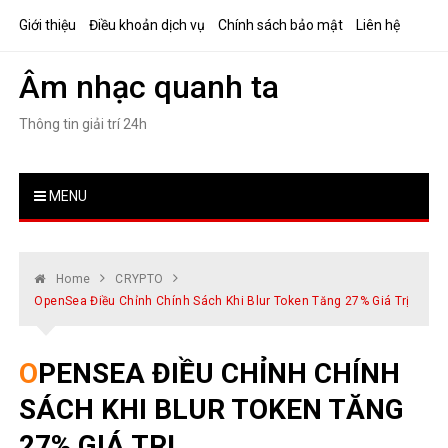
Skip
Giới thiệu
Điều khoản dịch vụ
Chính sách bảo mật
Liên hệ
to
content
Âm nhạc quanh ta
Thông tin giải trí 24h
MENU
Home
CRYPTO
OpenSea Điều Chỉnh Chính Sách Khi Blur Token Tăng 27% Giá Trị
OPENSEA ĐIỀU CHỈNH CHÍNH
SÁCH KHI BLUR TOKEN TĂNG
27% GIÁ TRỊ