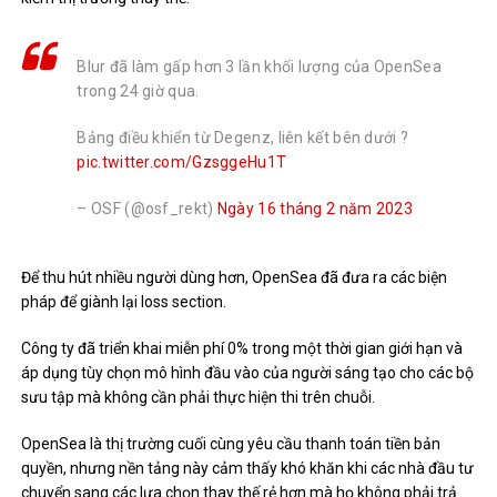
Blur đã làm gấp hơn 3 lần khối lượng của OpenSea
trong 24 giờ qua.
Bảng điều khiển từ Degenz, liên kết bên dưới ?
pic.twitter.com/GzsggeHu1T
– OSF (@osf_rekt)
Ngày 16 tháng 2 năm 2023
Để thu hút nhiều người dùng hơn, OpenSea đã đưa ra các biện
pháp để giành lại
loss section
.
Công ty đã triển khai miễn phí 0% trong một thời gian giới hạn và
áp dụng
tùy chọn mô hình đầu vào của người sáng tạo cho các bộ
sưu tập
mà không cần phải thực hiện thi trên chuỗi.
OpenSea là thị trường cuối cùng yêu cầu thanh toán tiền bản
quyền, nhưng nền tảng này cảm thấy khó khăn khi các nhà đầu tư
chuyển sang các lựa chọn thay thế rẻ hơn mà họ không phải trả