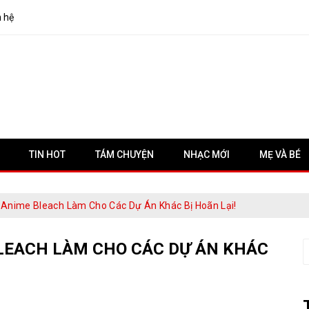
n hệ
TIN HOT
TÁM CHUYỆN
NHẠC MỚI
MẸ VÀ BÉ
 Anime Bleach Làm Cho Các Dự Án Khác Bị Hoãn Lại!
BLEACH LÀM CHO CÁC DỰ ÁN KHÁC
S
f