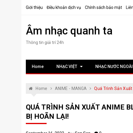
Skip
Giới thiệu
Điều khoản dịch vụ
Chính sách bảo mật
Liê
to
content
Âm nhạc quanh ta
Thông tin giải trí 24h
Home
NHẠC VIỆT
NHẠC NƯỚC NGOÀI
Home
ANIME - MANGA
Quá Trình Sản Xuất
QUÁ TRÌNH SẢN XUẤT ANIME 
BỊ HOÃN LẠI!