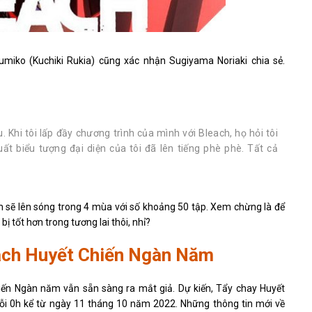
umiko (Kuchiki Rukia) cũng xác nhận Sugiyama Noriaki chia sẻ.
. Khi tôi lấp đầy chương trình của mình với Bleach, họ hỏi tôi
t biểu tượng đại diện của tôi đã lên tiếng phè phè. Tất cả
ăm sẽ lên sóng trong 4 mùa với số khoảng 50 tập. Xem chừng là để
ị tốt hơn trong tương lai thôi, nhỉ?
each Huyết Chiến Ngàn Năm
hiến Ngàn năm vẫn sẵn sàng ra mắt giả. Dự kiến, Tẩy chay Huyết
ỗi 0h kể từ ngày 11 tháng 10 năm 2022. Những thông tin mới về