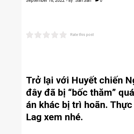
September 16, 2022
San San
0
By :
Rate this post
Trở lại với Huyết chiến
đây đã bị “bốc thăm” quá
án khác bị trì hoãn. Thực
Lag xem nhé.