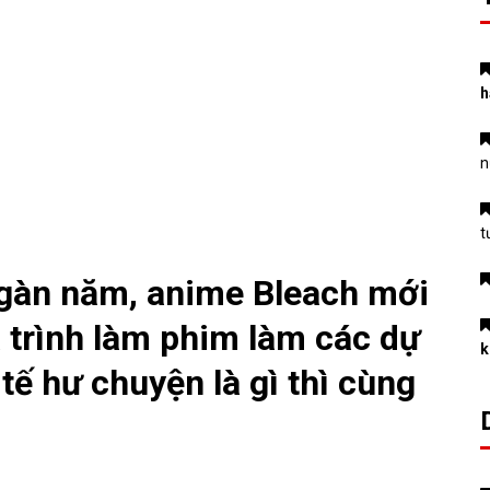
h
n
t
 Ngàn năm, anime Bleach mới
 trình làm phim làm các dự
k
 tế hư chuyện là gì thì cùng