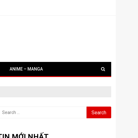
ANIME – MANGA
earch
or:
TIN MỚI NHẤT