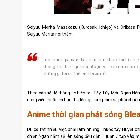
Seiyuu Morita Masakazu (Kurosaki Ichigo) và Orikasa F
Seiyuu Morita nói thêm:
Lúc tham gia các dự án anime khác, tôi bị nhiều
không thể làm gì khác được và các nhà sản xuấ
những gì tôi có thể làm là xin lỗi.
Theo các tiết lộ thông tin hiện tại, Tẩy Tủy Máu Ngàn N
công việc thuận lợi hơn thì đội ngũ làm phim sẽ phải chuẩn b
Anime thời gian phát sóng Bl
Dù có rất nhiều việc phải làm nhưng Thuốc tẩy Huyết c
chiến Ngàn năm sẽ lên sóng đều đặn 1 tuần / tập vào m