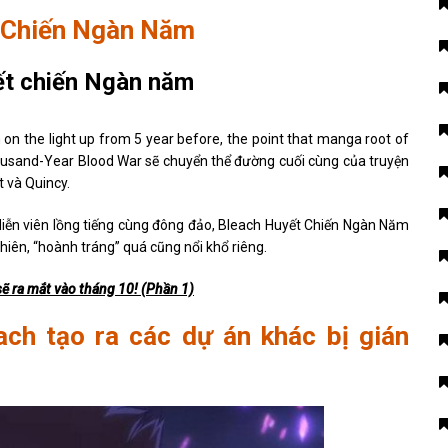
t Chiến Ngàn Năm
on the light up from 5 year before, the point that manga root of
housand-Year Blood War sẽ chuyển thể đường cuối cùng của truyện
t và Quincy.
 diễn viên lồng tiếng cùng đông đảo, Bleach Huyết Chiến Ngàn Năm
iên, “hoành tráng” quá cũng nổi khổ riêng.
ẽ ra mắt vào tháng 10! (Phần 1)
ach tạo ra các dự án khác bị gián