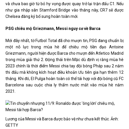
và chưa bao giờ từ bỏ hy vọng được quay trở lại trận đấu C1. Nếu
như gia nhập sân Stamford Bridge vào tháng này, CR7 sẽ được
Chelsea đăng ký bổ sung hoàn toàn mới.
PSG chiêu mộ Griezmann, Messi nguy cơ về Barca
Mới đây nhất, tờ Futbol Total đã cho mượn tin, PSG đang chuẩn bị
một nỗ lực trong mùa hè để chiêu mộ tiền đạo Antoine
Griezmann, người hiện được Barca cho mượn đến Atletico Madrid
trong mùa giải thứ 2. Động thái trên Mặc dù định vị rằng mùa hè
2023 chính là thời điểm Messi chia tay đội bóng Pháp sau 2 năm
thi đấu mà không kích hoạt điều khoản Ưu tiên gia hạn thêm 12
tháng. Khi đó, El Pulga hoàn toàn có thể tái hợp với đội bóng cũ FC
Barcelona sau cuộc chia ly thấm nước mắt vào mùa hè năm
2021.
Lương của Messi và Barca được bảo vệ như chưa kết thúc. Ảnh:
GETTY