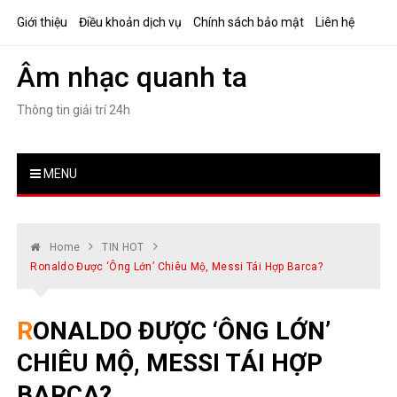
Skip
Giới thiệu
Điều khoản dịch vụ
Chính sách bảo mật
Liên hệ
to
content
Âm nhạc quanh ta
Thông tin giải trí 24h
MENU
Home
TIN HOT
Ronaldo Được ‘ông Lớn’ Chiêu Mộ, Messi Tái Hợp Barca?
RONALDO ĐƯỢC ‘ÔNG LỚN’
CHIÊU MỘ, MESSI TÁI HỢP
BARCA?