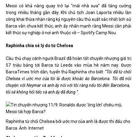
Messi có khả năng quay trở lại “mái nhà xưa” đã tăng cường
trong nhiều tháng gần đây. Khi chủ tịch Joan Laporta nhiều lần
công khai thừa nhận rằng kỷ nguyên cầu thủ xuất sắc nhất lịch sử
Barca vẫn chưa kết thúc, anh ấy nhấn mạnh rằng Messi cần phải
kết thúc sự nghiệp ở nơi anh thuộc về – Spotify Camp Nou.
Raphinha chia sẻ lý do từ Chelsea
Cầu thủ chạy cánh người Brazil đã hoàn tất chuyển nhượng giá trị
57 triệu bảng tới Barca từ Leeds vào mùa hè năm nay. Được
BarcaTimes trích dẫn, tuyển thủ Raphinha cho biết:
“Tôi đã từ chối
Chelsea vì ước mơ của tôi là được khoác áo Barcelona. Tôi đã nói
chuyện với Neymar và anh ấy nói với tôi rằng nếu tôi đến Barcelona, ​​
tôi sẽ không hối tiếc và anh ấy đã đúng ”.
Raphinha từ chối Chelsea bởi ước mơ của anh là được thi đấu cho
Barca. Ảnh: Internet