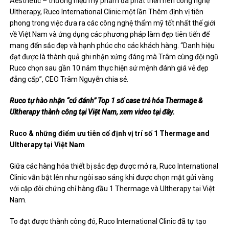
Aesthetic – thương hiệu mỹ phẩm đã phát triển nên công nghệ
Ultherapy, Ruco International Clinic một lần Thêm định vị tiên
phong trong việc đưa ra các công nghệ thẩm mỹ tốt nhất thế giới
về Việt Nam và ứng dụng các phương pháp làm đẹp tiên tiến để
mang đến sắc đẹp và hạnh phúc cho các khách hàng. “Danh hiệu
đạt được là thành quả ghi nhận xứng đáng mà Trâm cùng đội ngũ
Ruco chọn sau gần 10 năm thực hiện sứ mệnh đánh giá vẻ đẹp
đẳng cấp”, CEO Trâm Nguyễn chia sẻ.
Ruco tự hào nhận “cú đánh” Top 1 số case trẻ hóa Thermage &
Ultherapy thành công tại Việt Nam, xem video tại đây.
Ruco & những điểm ưu tiên cố định vị trí số 1 Thermage and
Ultherapy tại Việt Nam
Giữa các hàng hóa thiết bị sắc đẹp được mở ra, Ruco International
Clinic vẫn bật lên như ngôi sao sáng khi được chọn mặt gửi vàng
với cặp đôi chứng chỉ hàng đầu 1 Thermage và Ultherapy tại Việt
Nam.
To đạt được thành công đó, Ruco International Clinic đã tự tạo