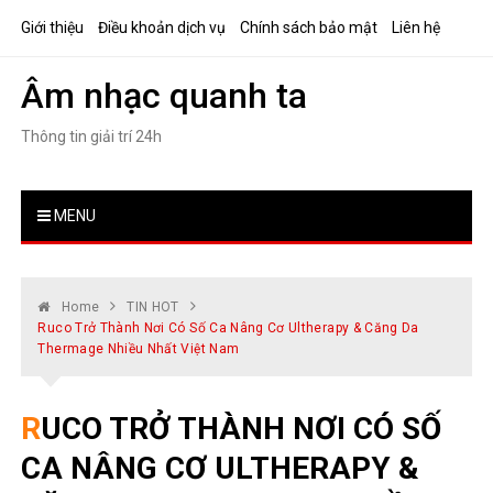
Skip
Giới thiệu
Điều khoản dịch vụ
Chính sách bảo mật
Liên hệ
to
content
Âm nhạc quanh ta
Thông tin giải trí 24h
MENU
Home
TIN HOT
Ruco Trở Thành Nơi Có Số Ca Nâng Cơ Ultherapy & Căng Da
Thermage Nhiều Nhất Việt Nam
RUCO TRỞ THÀNH NƠI CÓ SỐ
CA NÂNG CƠ ULTHERAPY &