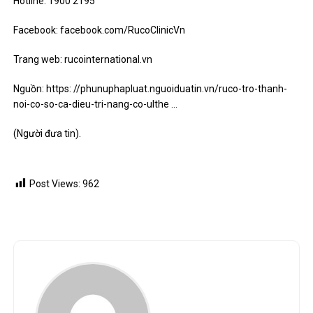
Hotline: 1900 2195
Facebook: facebook.com/RucoClinicVn
Trang web: rucointernational.vn
Nguồn: https: //phunuphapluat.nguoiduatin.vn/ruco-tro-thanh-
noi-co-so-ca-dieu-tri-nang-co-ulthe …
(Người đưa tin)
.
Post Views:
962