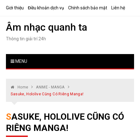
Skip
Giới thiệu
Điều khoản dịch vụ
Chính sách bảo mật
Liên hệ
to
content
Âm nhạc quanh ta
Thông tin giải trí 24h
MENU
Home
ANIME - MANGA
Sasuke, Hololive Cũng Có Riêng Manga!
SASUKE, HOLOLIVE CŨNG CÓ
RIÊNG MANGA!