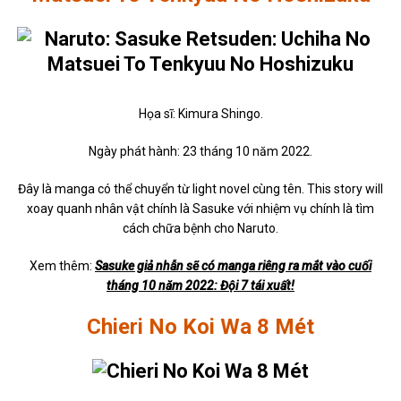
Họa sĩ: Kimura Shingo.
Ngày phát hành: 23 tháng 10 năm 2022.
Đây là manga có thể chuyển từ light novel cùng tên. This story will
xoay quanh nhân vật chính là Sasuke với nhiệm vụ chính là tìm
cách chữa bệnh cho Naruto.
Xem thêm:
Sasuke giả nhẫn sẽ có manga riêng ra mắt vào cuối
tháng 10 năm 2022: Đội 7 tái xuất!
Chieri No Koi Wa 8 Mét