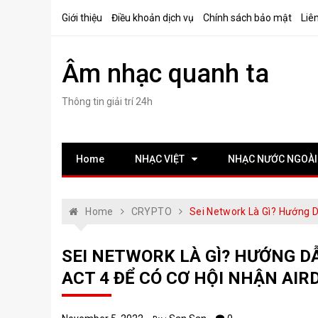
Skip
Giới thiệu
Điều khoản dịch vụ
Chính sách bảo mật
Liê
to
content
Âm nhạc quanh ta
Thông tin giải trí 24h
Home
NHẠC VIỆT
NHẠC NƯỚC NGOÀI
Home
CRYPTO
Sei Network Là Gì? Hướng 
SEI NETWORK LÀ GÌ? HƯỚNG D
ACT 4 ĐỂ CÓ CƠ HỘI NHẬN AIR