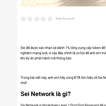
Rate this post
Sei đã được xác nhận sẽ dành 1% tổng cung cấp token để
nghiệm mạng lưới, vì vậy đây chính là cơ hội để anh em tr
khi dự án phát hành mã thông báo.
Trong bài viết này, anh em hãy cùng BTA tìm hiểu về Sei 
nhé!
Sei Network là gì?
Sei Network is blockchain Layer 1 First First Reserved đ