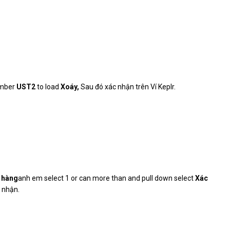
umber
UST2
to load
Xoáy,
Sau đó xác nhận trên Ví Keplr.
 hàng
anh em select 1 or can more than and pull down select
Xác
c nhận.