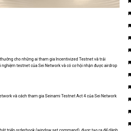
 thưởng cho những ai tham gia
Incentivized Testnet và trải
ải nghiệm testnet của Sei Network và có cơ hội nhận được airdrop
Network và cách tham gia
Seinami Testnet Act 4 của Sei Network
ể phát triển orderbook (window set command), được tạo ra để dành