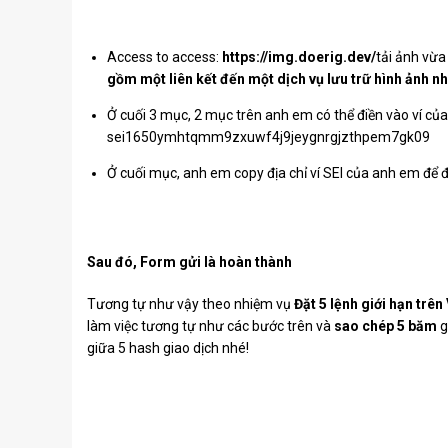
Access to access:
https://img.doerig.dev/
tải ảnh vừ
gồm một liên kết đến một dịch vụ lưu trữ hình ảnh n
Ở cuối 3 mục, 2 mục trên anh em có thể điền vào ví củ
sei1650ymhtqmm9zxuwf4j9jeygnrgjzthpem7gk09
Ở cuối mục, anh em copy địa chỉ ví SEI của anh em để đ
Sau đó, Form gửi là hoàn thành
Tương tự như vậy theo nhiệm vụ
Đặt 5 lệnh giới hạn trên
làm việc tương tự như các bước trên và
sao chép 5 băm
g
giữa 5 hash giao dịch nhé!
Các nhiệm vụ bên dưới cũng tương tự, hiện tại anh có thể