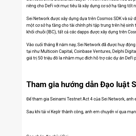
riêng cho DeFi với mục tiêu là xây dựng cơ sở hạ tầng tốt n
Sei Network được xây dựng dựa trên Cosmos SDK và sử d
một cơ sở hạ tầng cho tài chính phi tập trung trên hệ sinh 
khối chuỗi (IBC), tất cả các dapps được xây dựng trên Co
Vào cuối tháng 8 năm nay, Sei Network đã được huy động th
tại như
Multicoin Capital, Coinbase Ventures, Delphi Digi
giá trị 50 triệu đô la nhằm mục đích hỗ trợ các dự án DeFi p
Tham gia hướng dẫn
Đạo luật 
Để tham gia Seinami Testnet Act 4 của Sei Network, anh e
Sau khi tải ví Keplr thành công, anh em chuyển ví qua mạn