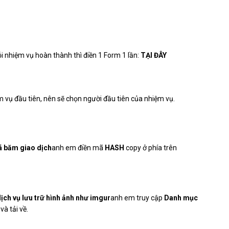
 nhiệm vụ hoàn thành thì điền 1 Form 1 lần:
TẠI ĐÂY
vụ đầu tiên, nên sẽ chọn người đầu tiên của nhiệm vụ.
mã băm giao dịch
anh em điền mã
HASH
copy ở phía trên
ịch vụ lưu trữ hình ảnh như imgur
anh em truy cập
Danh mục
và tải về.