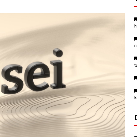
h
n
t
k