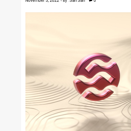
November 5, 2022
San San
0
By :