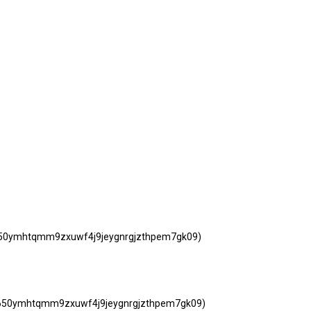
t sei1650ymhtqmm9zxuwf4j9jeygnrgjzthpem7gk09)
650ymhtqmm9zxuwf4j9jeygnrgjzthpem7gk09)