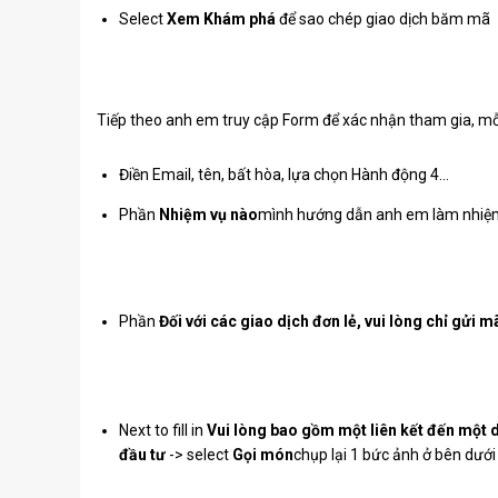
Select
Xem Khám phá
để sao chép giao dịch băm mã
Tiếp theo anh em truy cập Form để xác nhận tham gia, mỗi
Điền Email, tên, bất hòa, lựa chọn Hành động 4…
Phần
Nhiệm vụ nào
mình hướng dẫn anh em làm nhiệm 
Phần
Đối với các giao dịch đơn lẻ, vui lòng chỉ gửi 
Next to fill in
Vui lòng bao gồm một liên kết đến một d
đầu tư
-> select
Gọi món
chụp lại 1 bức ảnh ở bên dưới 