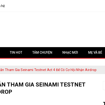
n hệ
TIN HOT
TÁM CHUYỆN
NHẠC MỚI
MẸ VÀ BÉ
Dẫn Tham Gia Seinami Testnet Act 4 Để Có Cơ Hội Nhận Airdrop
ẪN THAM GIA SEINAMI TESTNET
S
f
DROP