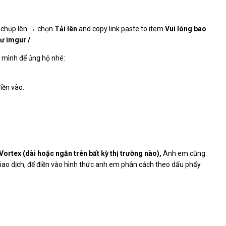
a chụp lên → chọn
Tải lên
and copy link paste to item
Vui lòng bao
hư imgur /
a mình để ủng hộ nhé:
iền vào.
 Vortex (dài hoặc ngắn trên bất kỳ thị trường nào),
Anh em cũng
iao dịch, để điền vào hình thức anh em phân cách theo dấu phẩy
 làm 4 nhiệm vụ đầu tiên, các nhiệm vụ khác mình sẽ cập nhật