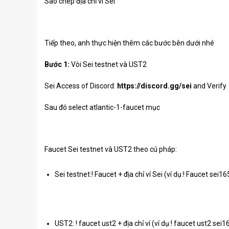
Sao chép địa chỉ ví Sei
Tiếp theo, anh thực hiện thêm các bước bên dưới nhé
Bước 1:
Vòi Sei testnet và UST2
Sei Access of Discord:
https://discord.gg/sei
and Verify
Sau đó select atlantic-1-faucet mục
Faucet Sei testnet và UST2 theo cú pháp:
Sei testnet:! Faucet + địa chỉ ví Sei (ví dụ:! Fauce
UST2:
! faucet ust2 + địa chỉ ví (ví dụ:! faucet ust2
sei1