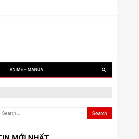
ANIME – MANGA
earch
or:
TIN MỚI NHẤT