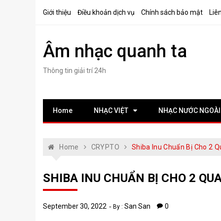
Skip
Giới thiệu
Điều khoản dịch vụ
Chính sách bảo mật
Liê
to
content
Âm nhạc quanh ta
Thông tin giải trí 24h
Home
NHẠC VIỆT
NHẠC NƯỚC NGOÀI
Home
CRYPTO
Shiba Inu Chuẩn Bị Cho 2 
SHIBA INU CHUẨN BỊ CHO 2 Q
September 30, 2022
San San
0
By :