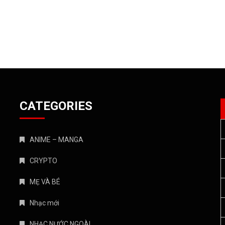
CATEGORIES
ANIME – MANGA
CRYPTO
MẸ VÀ BÉ
Nhạc mới
NHẠC NƯỚC NGOÀI