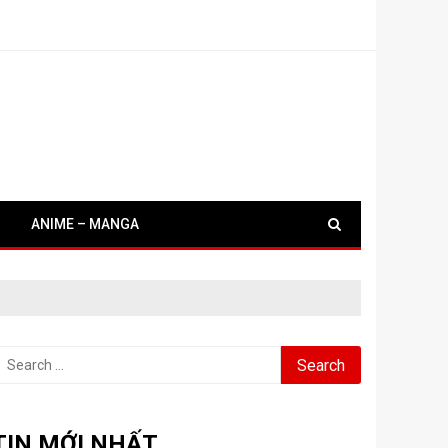
ANIME – MANGA
earch
or:
TIN MỚI NHẤT