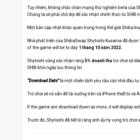
Tuy nhiên, không chắc chắn mạng thử nghiệm beta của S
Chúng ta sẽ phải chờ đợi để xác nhận chính thức từ SHIB 
Một bản cập nhật khác quan trọng trong thế giới Shiba Inu 
Nhà phát triển của ShibaSwap
Shytoshi Kusama
đã được t
of the game will be to day
1 tháng 10 năm 2022.
Shytoshi cũng xác nhận rằng
5% doanh thu
trò chơi sẽ d
SHIB khỏi ngày lưu thông tin.
“Download Date”
là một chiến dịch yêu cầu các nhà đầu tư 
Trò chơi sẽ có sẵn để tải xuống trên cả iPhone thiết bị v
If the game are download down as more, it will display wi
Trước đó, Shytoshi đã tiết lộ rằng anh ấy hy vọng trò chơi 