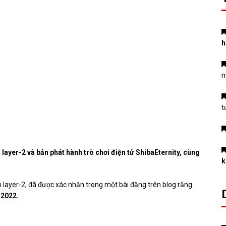
h
n
t
layer-2 và bản phát hành trò chơi điện tử ShibaEternity, cùng
k
 layer-2, đã được xác nhận trong một
bài đăng trên blog
rằng
 2022.