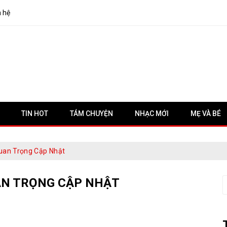
n hệ
TIN HOT
TÁM CHUYỆN
NHẠC MỚI
MẸ VÀ BÉ
Quan Trọng Cập Nhật
UAN TRỌNG CẬP NHẬT
S
f