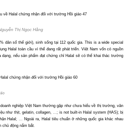
 Nguyễn Thị Ngọc Hằng
 dân số thế giới), sinh sống tại 112 quốc gia. This is a wide special
dụng Halal toàn cầu vì thế đang rất phát triển. Việt Nam vốn có nguồn
a dạng, nếu sản phẩm đạt chứng chỉ Halal sẽ có thể khai thác trường
iáo
doanh nghiệp Việt Nam thường gặp như chưa hiểu về thị trường, văn
u như thịt, gelatin, collagen, …; is not built-in Halal system (HAS); bị
ận Halal; … Ngoài ra, Halal tiêu chuẩn ở những quốc gia khác nhau
n chủ động nắm bắt.