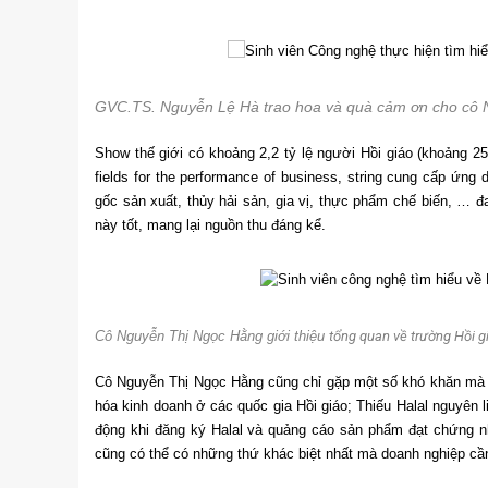
GVC.TS. Nguyễn Lệ Hà trao hoa và quà cảm ơn cho cô
Show thế giới có khoảng 2,2 tỷ lệ người Hồi giáo (khoảng 25%
fields for the performance of business, string cung cấp ứng 
gốc sản xuất, thủy hải sản, gia vị, thực phẩm chế biến, … đ
này tốt, mang lại nguồn thu đáng kể.
Cô Nguyễn Thị Ngọc Hằng giới thiệu
tổng quan về trường Hồi g
Cô Nguyễn Thị Ngọc Hằng cũng chỉ gặp một số khó khăn mà 
hóa kinh doanh ở các quốc gia Hồi giáo; Thiếu Halal nguyên liệ
động khi đăng ký Halal và quảng cáo sản phẩm đạt chứng nh
cũng có thể có những thứ khác biệt nhất mà doanh nghiệp cầ