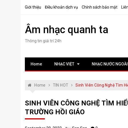
Skip
Giới thiệu
Điều khoản dịch vụ
Chính sách bảo mật
Liê
to
content
Âm nhạc quanh ta
Thông tin giải trí 24h
Home
NHẠC VIỆT
NHẠC NƯỚC NGOÀI
Home
TIN HOT
Sinh Viên Công Nghệ Tìm Hi
SINH VIÊN CÔNG NGHỆ TÌM HI
TRƯỜNG HỒI GIÁO