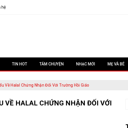
n hệ
TIN HOT
TÁM CHUYỆN
NHẠC MỚI
MẸ VÀ BÉ
ểu Về Halal Chứng Nhận Đối Với Trường Hồi Giáo
ỂU VỀ HALAL CHỨNG NHẬN ĐỐI VỚI
S
f