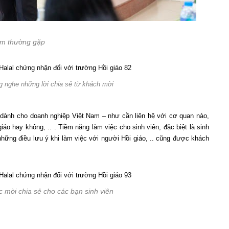
am thường gặp
ng nghe những lời chia sẻ từ khách mời
l dành cho doanh nghiệp Việt Nam – như cần liên hệ với cơ quan nào,
iáo hay không, .. . Tiềm năng làm việc cho sinh viên, đặc biệt là sinh
à những điều lưu ý khi làm việc với người Hồi giáo, .. cũng được khách
ợc mời chia sẻ cho các bạn sinh viên