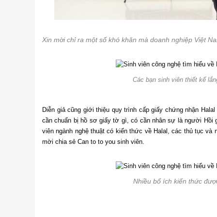
Xin mời chỉ ra một số khó khăn mà doanh nghiệp Việt N
Các bạn sinh viên thiết kế lắ
Diễn giả cũng giới thiệu quy trình cấp giấy chứng nhận Hala
cần chuẩn bị hồ sơ giấy tờ gì, có cần nhân sự là người Hồi g
viên ngành nghệ thuật có kiến ​​thức về Halal, các thủ tục v
mời chia sẻ Can to to you sinh viên.
Nhiều bổ ích kiến ​​thức đư