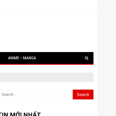
ANIME – MANGA
earch
or:
TIN MỚI NHẤT