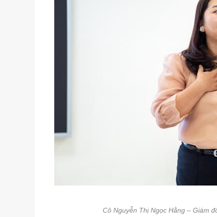
Cô Nguyễn Thị Ngọc Hằng – Giám đố