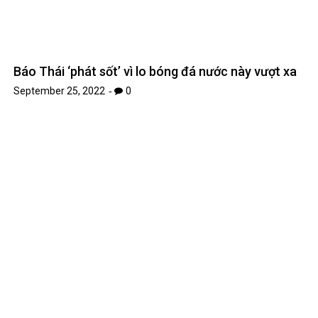
Báo Thái ‘phát sốt’ vì lo bóng đá nước này vượt xa
September 25, 2022
0
ELLE Picks: 6 món phụ kiện làm sáng đẹp của mỗi
cô dâu
September 24, 2022
0