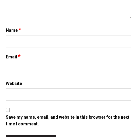
Save my name, email, and website in this browser for the next
time I comment.
Search
for:
TIN MỚI NHẤT
Chứng khoán Mỹ phục hồi nhờ cổ phiếu chip, giá dầu hạ
nhiệt
Chính phủ đặt mục tiêu tăng trưởng GDP 11,9% trong nửa cuối
năm
Trung Quốc tăng tốc đầu tư vào ngành công nghiệp tương lai