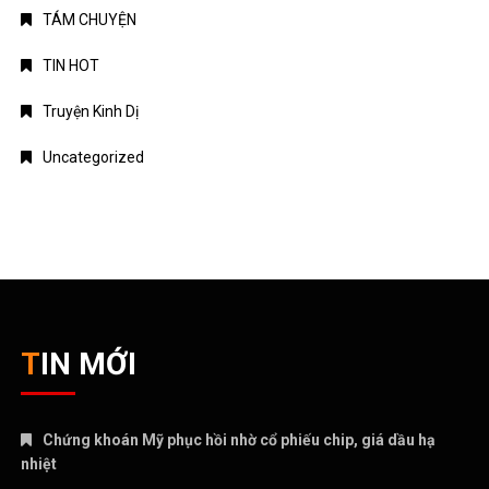
Chứng khoán Mỹ phục hồi nhờ cổ phiếu chip, giá dầu hạ
nhiệt
Chính phủ đặt mục tiêu tăng trưởng GDP 11,9% trong nửa cuối
năm
Trung Quốc tăng tốc đầu tư vào ngành công nghiệp tương lai
Bitcoin lao dốc dưới mốc 60.000 USD
Xăng E10 có làm xe hao xăng, giảm công suất không?
CATEGORIES
ANIME – MANGA
CRYPTO