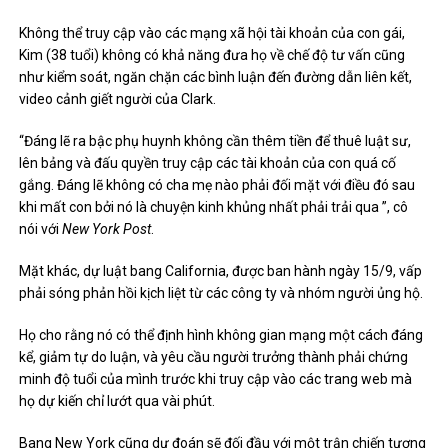
Đã trôi qua 3 năm nhưng Kim vẫn chưa thể truy cập vào tài khoản
mạng xã hội của con gái quá cố. Ảnh:
James Keivom.
Không thể truy cập vào các mạng xã hội tài khoản của con gái,
Kim (38 tuổi) không có khả năng đưa họ về chế độ tư vấn cũng
như kiểm soát, ngăn chặn các bình luận đến đường dẫn liên kết,
video cảnh giết người của Clark.
“Đáng lẽ ra bậc phụ huynh không cần thêm tiền để thuê luật sư,
lên bảng và đấu quyền truy cập các tài khoản của con quá cố
gắng. Đáng lẽ không có cha mẹ nào phải đối mặt với điều đó sau
khi mất con bởi nó là chuyện kinh khủng nhất phải trải qua ”, cô
nói với
New York Post
.
Mặt khác, dự luật bang California, được ban hành ngày 15/9, vấp
phải sóng phản hồi kịch liệt từ các công ty và nhóm người ủng hộ.
Họ cho rằng nó có thể định hình không gian mạng một cách đáng
kể, giảm tự do luận, và yêu cầu người trưởng thành phải chứng
minh độ tuổi của mình trước khi truy cập vào các trang web mà