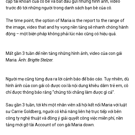
cập tài khoản của cô bé và bắt đầu gửi những hình ảnh, video
trước đó tới những người trong danh sách bạn bè của cô.
The time point, the option of Maria is the report to the range of
the image, video that and hy vọng nền tảng sẽ nhanh chóng hành
động – một biện pháp không phải lúc nào cũng có hiệu quả.
Mất gần 3 tuần để nền tảng những hình ảnh, video của con gái
Maria. Ảnh:
Brigtte Stelzer.
Người mẹ cũng từng đưa ra lời cảnh báo để báo cáo. Tuy nhiên, dù
hình ảnh của con gái cô được coi là nội dung khiêu dâm trẻ em, cô
chỉ được thông báo rằng “chúng tôi chẳng làm được gì cả”.
Sau gần 3 tuần, tới khi một nhân viên xã hội kết nối Maria với luật
sư Carrie Goldberg, người có khả năng liên hệ trực tiếp với bên
công ty nghệ thuật và đồng ý giải quyết công việc miễn phí, nền
tảng mới gỡ tài Account of con gái Maria down.