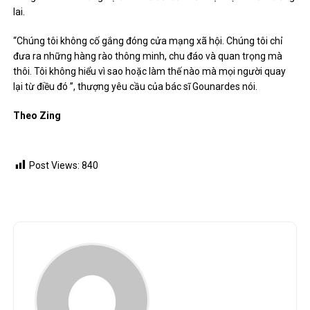
họ dự kiến ​​chỉ lướt qua vài phút.
Bang New York cũng dự đoán sẽ đối đầu với một trận chiến tương
lai.
“Chúng tôi không cố gắng đóng cửa mạng xã hội. Chúng tôi chỉ
đưa ra những hàng rào thông minh, chu đáo và quan trọng mà
thôi. Tôi không hiểu vì sao hoặc làm thế nào mà mọi người quay
lại từ điều đó ”, thượng yêu cầu của bác sĩ Gounardes nói.
Theo Zing
Post Views:
840