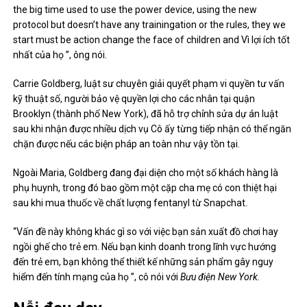
“Những đứa trẻ rất dễ bị thương. And in the time which they are
the big time used to use the power device, using the new
protocol but doesn’t have any trainingation or the rules, they we
start must be action change the face of children and Vì lợi ích tốt
nhất của họ ”, ông nói.
Carrie Goldberg, luật sư chuyên giải quyết phạm vi quyền tư vấn
kỹ thuật số, người bảo vệ quyền lợi cho các nhân tại quận
Brooklyn (thành phố New York), đã hỗ trợ chỉnh sửa dự án luật
sau khi nhận được nhiều dịch vụ Cô ấy từng tiếp nhận có thể ngăn
chặn được nếu các biện pháp an toàn như vậy tồn tại.
Ngoài Maria, Goldberg đang đại diện cho một số khách hàng là
phụ huynh, trong đó bao gồm một cặp cha mẹ có con thiệt hại
sau khi mua thuốc về chất lượng fentanyl từ Snapchat.
“Vấn đề này không khác gì so với việc bạn sản xuất đồ chơi hay
ngồi ghế cho trẻ em. Nếu bạn kinh doanh trong lĩnh vực hướng
đến trẻ em, bạn không thể thiết kế những sản phẩm gây nguy
hiểm đến tính mạng của họ ”, cô nói với
Bưu điện New York.