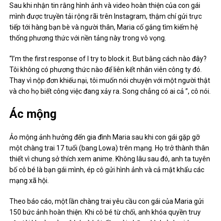
Sau khi nhận tin rằng hình ảnh và video hoàn thiện của con gái
mình được truyền tải rộng rãi trên Instagram, thậm chí gửi trực
tiếp tới hàng bạn bè và người thân, Maria cố gắng tìm kiếm hệ
thống phương thức với nền tảng này trong vô vọng.
“I’m the first response of I try to block it. But bằng cách nào đây?
Tôi không có phương thức nào để liên kết nhân viên công ty đó.
Thay vì nộp đơn khiếu nại, tôi muốn nói chuyện với một người thật
và cho họ biết công việc đang xảy ra. Song chẳng có ai cả ”, cô nói.
Ác mộng
Ảo mộng ảnh hưởng đến gia đình Maria sau khi con gái gặp gỡ
một chàng trai 17 tuổi (bang Lowa) trên mạng. Họ trở thành thân
thiết vì chung sở thích xem anime. Không lâu sau đó, anh ta tuyên
bố cô bé là bạn gái mình, ép cô gửi hình ảnh và cả mật khẩu các
mạng xã hội.
Theo báo cáo, một lần chàng trai yêu cầu con gái của Maria gửi
150 bức ảnh hoàn thiện. Khi cô bé từ chối, anh khóa quyền truy