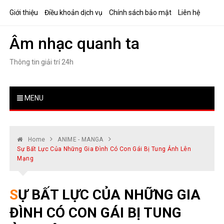
Skip
Giới thiệu
Điều khoản dịch vụ
Chính sách bảo mật
Liên hệ
to
content
Âm nhạc quanh ta
Thông tin giải trí 24h
MENU
Home
ANIME - MANGA
Sự Bất Lực Của Những Gia Đình Có Con Gái Bị Tung Ảnh Lên
Mạng
SỰ BẤT LỰC CỦA NHỮNG GIA
ĐÌNH CÓ CON GÁI BỊ TUNG