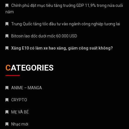
MẸ VÀ BÉ
Nhạc mới
NHẠC NƯỚC NGOÀI
Nhạc trẻ
Nhạc Trữ Tình
NHẠC VIỆT
TÁM CHUYỆN
TIN HOT
Truyện Kinh Dị
Uncategorized