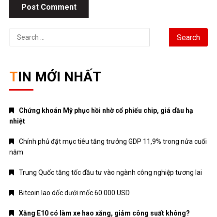
Bitcoin lao dốc dưới mốc 60.000 USD
Xăng E10 có làm xe hao xăng, giảm công suất không?
DANH MỤC
ANIME – MANGA
CRYPTO
MẸ VÀ BÉ
Nhạc mới
NHẠC NƯỚC NGOÀI
Nhạc trẻ