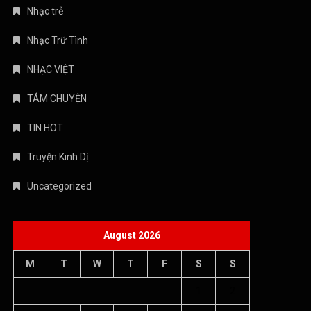
Nhạc trẻ
Nhạc Trữ Tình
NHẠC VIỆT
TÁM CHUYỆN
TIN HOT
Truyện Kinh Dị
Uncategorized
August 2026
M
T
W
T
F
S
S
1
2