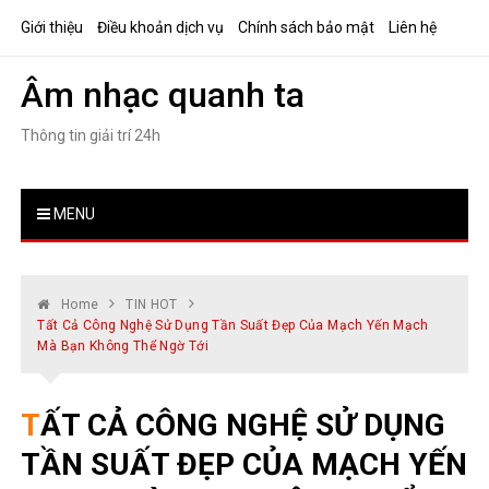
Skip
Giới thiệu
Điều khoản dịch vụ
Chính sách bảo mật
Liên hệ
to
content
Âm nhạc quanh ta
Thông tin giải trí 24h
MENU
Home
TIN HOT
Tất Cả Công Nghệ Sử Dụng Tần Suất Đẹp Của Mạch Yến Mạch
Mà Bạn Không Thể Ngờ Tới
TẤT CẢ CÔNG NGHỆ SỬ DỤNG
TẦN SUẤT ĐẸP CỦA MẠCH YẾN