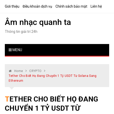
Skip
Giới thiệu
Điều khoản dịch vụ
Chính sách bảo mật
Liên hệ
to
content
Âm nhạc quanh ta
Thông tin giải trí 24h
MENU
Home
CRYPTO
Tether Cho Biết Họ Đang Chuyển 1 Tỷ USDT Từ Solana Sang
Ethereum
TETHER CHO BIẾT HỌ ĐANG
CHUYỂN 1 TỶ USDT TỪ