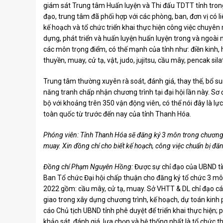
giám sát Trung tâm Huấn luyện và Thi đấu TDTT tỉnh tron
đạo, trung tâm đã phối hợp với các phòng, ban, đơn vị có 
kế hoạch và tổ chức triển khai thực hiện công việc chuyên
dựng, phát triển và huấn luyện huấn luyện trong và ngoài 
các môn trọng điểm, có thế mạnh của tỉnh như: điền kinh, 
thuyền, muay, cử tạ, vật, judo, jujitsu, cầu mây, pencak s
Trung tâm thường xuyên rà soát, đánh giá, thay thế, bổ su
năng tranh chấp nhận chương trình tại đại hội lần này. Sơ
bộ với khoảng trên 350 vận động viên, có thể nói đây là l
toàn quốc từ trước đến nay của tỉnh Thanh Hóa.
Phóng viên: Tỉnh Thanh Hóa sẽ đăng ký 3 môn trong chương tr
muay. Xin đồng chí cho biết kế hoạch, công việc chuẩn bị đăn
Đồng chí Phạm Nguyên Hồng:
Được sự chỉ đạo của UBND tỉ
Ban Tổ chức Đại hội chấp thuận cho đăng ký tổ chức 3 môn
2022 gồm: cầu mây, cử tạ, muay. Sở VHTT & DL chỉ đạo các
giao trong xây dựng chương trình, kế hoạch, dự toán kinh p
cáo Chủ tịch UBND tỉnh phê duyệt để triển khai thực hiện; 
khảo sát, đánh giá, lựa chọn và hệ thống nhất là tổ chức 