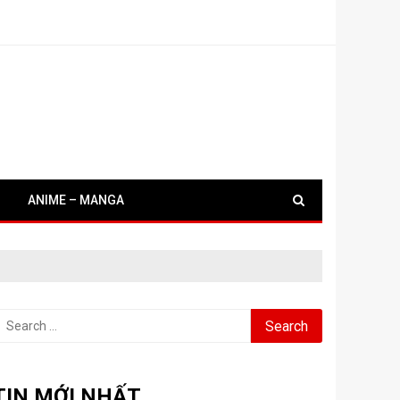
ANIME – MANGA
earch
or:
TIN MỚI NHẤT