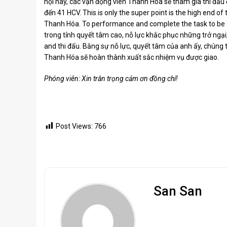
hội này, các vận động viên Thanh Hóa sẽ tham gia thi đấu ở 
đến 41 HCV. This is only the super point is the high end o
Thanh Hóa. To performance and complete the task to be gi
trong tỉnh quyết tâm cao, nỗ lực khắc phục những trở ngại,
and thi đấu. Bằng sự nỗ lực, quyết tâm của anh ấy, chúng t
Thanh Hóa sẽ hoàn thành xuất sắc nhiệm vụ được giao.
Phóng viên: Xin trân trọng cảm ơn đồng chí!
Post Views:
766
San San