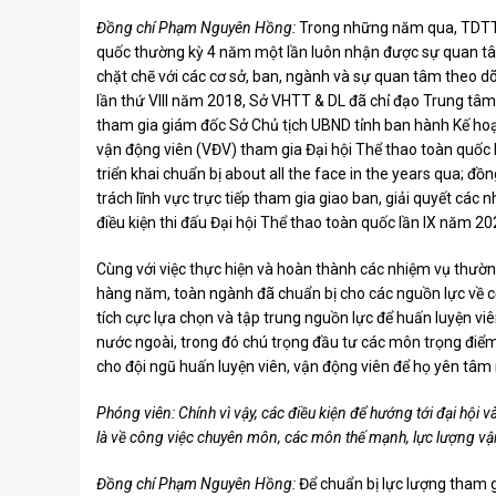
Đồng chí Phạm Nguyên Hồng:
Trong những năm qua, TDTT T
quốc thường kỳ 4 năm một lần luôn nhận được sự quan tâm
chặt chẽ với các cơ sở, ban, ngành và sự quan tâm theo dõi
lần thứ VIII năm 2018, Sở VHTT & DL đã chỉ đạo Trung tâm 
tham gia giám đốc Sở Chủ tịch UBND tỉnh ban hành Kế ho
vận động viên (VĐV) tham gia Đại hội Thể thao toàn quốc 
triển khai chuẩn bị about all the face in the years qua; 
trách lĩnh vực trực tiếp tham gia giao ban, giải quyết các 
điều kiện thi đấu Đại hội Thể thao toàn quốc lần IX năm 20
Cùng với việc thực hiện và hoàn thành các nhiệm vụ thường
hàng năm, toàn ngành đã chuẩn bị cho các nguồn lực về cơ 
tích cực lựa chọn và tập trung nguồn lực để huấn luyện vi
nước ngoài, trong đó chú trọng đầu tư các môn trọng điểm,
cho đội ngũ huấn luyện viên, vận động viên để họ yên tâm 
Phóng viên: Chính vì vậy, các điều kiện để hướng tới đại hộ
là về công việc chuyên môn, các môn thế mạnh, lực lượng v
Đồng chí Phạm Nguyên Hồng:
Để chuẩn bị lực lượng tham g