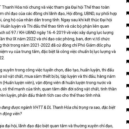
hanh Hóa nói chung và việc tham gia Đại hội Thể thao toàn
 chỉ đạo của các đồng chí lãnh đạo, Hội đồng, UBND, sự phối hợp
, ủng hộ của nhân dân trong tỉnh. Ngay sau khi kết thúc Đại hội
Huấn luyện và Thi đấu thể thao tỉnh và các bộ phận liên quan
ạch số 97 / KH-UBND ngày 16-4-2019 về việc xây dựng lực lượng
lần thứ IX năm 2022 và chỉ đạo các phòng, ban, đơn vị tổ chức
đồng thời trong năm 2021-2022 đã cử đồng chí Phó Giám đốc phụ
nhiệm vụ của trung tâm, đặc biệt là công việc chuẩn bị lực lượng và
22.
 xuyên trong công việc tuyển chọn, đào tạo, huấn luyện, thi đấu
sở vật chất, mua sắm thiết bị bị, tập luyện và thi đấu; hàng năm
ên (Huấn luyện viên), vận động viên đi huấn luyện trong nước và
 có thế mạnh của tỉnh; quan tâm đến đời sống vật chất, tinh thần
rèn luyện, phấn đấu thành tích cao cho thể thao tỉnh nhà.
i và đang được ngành VHTT & DL Thanh Hóa chú trọng ra sao, đặc biệt
ận động viên?
ia đại hội, lãnh đạo đặc biệt quan tâm và thường xuyên chỉ đạo,