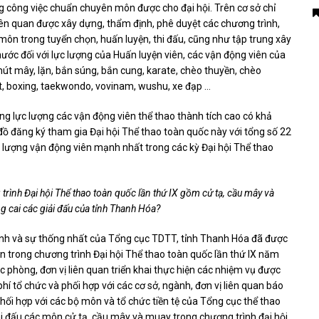
g công việc chuẩn chuyên môn được cho đại hội. Trên cơ sở chỉ
liên quan được xây dựng, thẩm định, phê duyệt các chương trình,
 môn trong tuyển chọn, huấn luyện, thi đấu, cũng như tập trung xây
nước đối với lực lượng của Huấn luyện viên, các vận động viên của
hút mây, lặn, bắn súng, bắn cung, karate, chèo thuyền, chèo
ilat, boxing, taekwondo, vovinam, wushu, xe đạp …
ng lực lượng các vận động viên thể thao thành tích cao có khả
 đồ đăng ký tham gia Đại hội Thể thao toàn quốc này với tổng số 22
ực lượng vận động viên mạnh nhất trong các kỳ Đại hội Thể thao
ình Đại hội Thể thao toàn quốc lần thứ IX gồm cử tạ, cầu mây và
g cai các giải đấu của tỉnh Thanh Hóa?
nh và sự thống nhất của Tổng cục TDTT, tỉnh Thanh Hóa đã được
 trong chương trình Đại hội Thể thao toàn quốc lần thứ IX năm
 phòng, đơn vị liên quan triển khai thực hiện các nhiệm vụ được
hí tổ chức và phối hợp với các cơ sở, ngành, đơn vị liên quan báo
phối hợp với các bộ môn và tổ chức tiền tệ của Tổng cục thể thao
thi đấu các môn cử tạ, cầu mây và muay trong chương trình đại hội