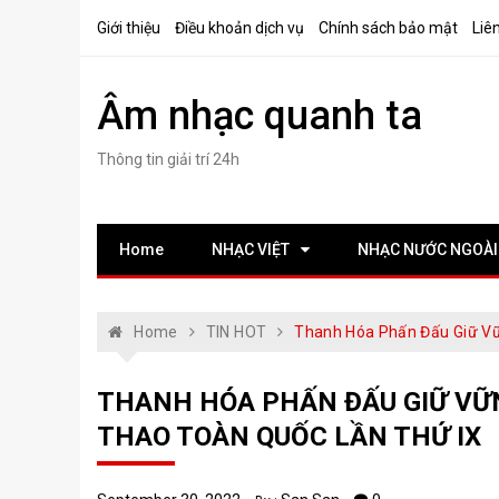
Skip
Giới thiệu
Điều khoản dịch vụ
Chính sách bảo mật
Liê
to
content
Âm nhạc quanh ta
Thông tin giải trí 24h
Home
NHẠC VIỆT
NHẠC NƯỚC NGOÀI
Home
TIN HOT
Thanh Hóa Phấn Đấu Giữ Vữn
THANH HÓA PHẤN ĐẤU GIỮ VỮNG
THAO TOÀN QUỐC LẦN THỨ IX