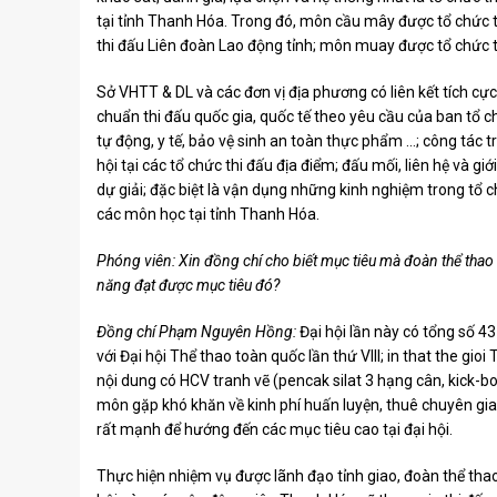
tại tỉnh Thanh Hóa. Trong đó, môn cầu mây được tổ chức 
thi đấu Liên đoàn Lao động tỉnh; môn muay được tổ chức t
Sở VHTT & DL và các đơn vị địa phương có liên kết tích cực 
chuẩn thi đấu quốc gia, quốc tế theo yêu cầu của ban tổ c
tự động, y tế, bảo vệ sinh an toàn thực phẩm …; công tác 
hội tại các tổ chức thi đấu địa điểm; đấu mối, liên hệ và gi
dự giải; đặc biệt là vận dụng những kinh nghiệm trong tổ c
các môn học tại tỉnh Thanh Hóa.
Phóng viên: Xin đồng chí cho biết mục tiêu mà đoàn thể thao 
năng đạt được mục tiêu đó?
Đồng chí Phạm Nguyên Hồng:
Đại hội lần này có tổng số 4
với Đại hội Thể thao toàn quốc lần thứ VIII; in that the g
nội dung có HCV tranh vẽ (pencak silat 3 hạng cân, kick-
môn gặp khó khăn về kinh phí huấn luyện, thuê chuyên gia
rất mạnh để hướng đến các mục tiêu cao tại đại hội.
Thực hiện nhiệm vụ được lãnh đạo tỉnh giao, đoàn thể thao 