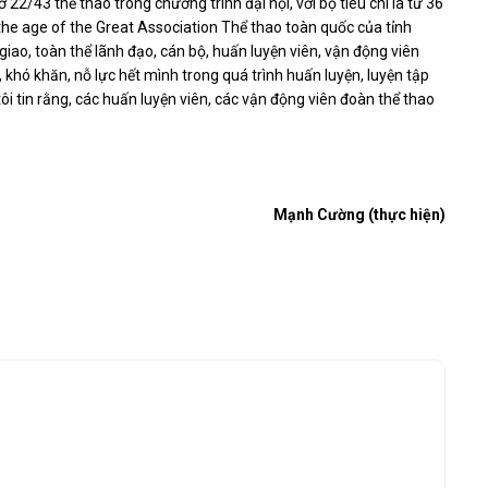
22/43 thể thao trong chương trình đại hội, với bộ tiêu chí là từ 36
f the age of the Great Association Thể thao toàn quốc của tỉnh
ao, toàn thể lãnh đạo, cán bộ, huấn luyện viên, vận động viên
 khó khăn, nỗ lực hết mình trong quá trình huấn luyện, luyện tập
ôi tin rằng, các huấn luyện viên, các vận động viên đoàn thể thao
Mạnh Cường (thực hiện)