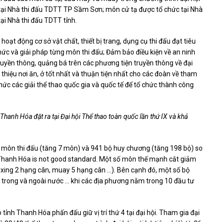
tại Nhà thi đấu TDTT TP Sầm Sơn; môn cử tạ được tổ chức tại Nhà
ại Nhà thi đấu TDTT tỉnh.
hoạt động cơ sở vật chất, thiết bị trang, dụng cụ thi đấu đạt tiêu
hức và giải pháp từng môn thi đấu; Đảm bảo điều kiện về an ninh
truyền thông, quảng bá trên các phương tiện truyền thông về đại
ới thiệu nơi ăn, ở tốt nhất và thuận tiện nhất cho các đoàn về tham
hức các giải thể thao quốc gia và quốc tế để tổ chức thành công
Thanh Hóa đặt ra tại Đại hội Thể thao toàn quốc lần thứ IX và khả
3 môn thi đấu (tăng 7 môn) và 941 bộ huy chương (tăng 198 bộ) so
ioi Thanh Hóa is not good standard. Một số môn thế mạnh cắt giảm
boxing 2 hạng cân, muay 5 hạng cân …). Bên cạnh đó, một số bộ
 trong và ngoài nước … khi các địa phương nằm trong 10 đầu tư
tỉnh Thanh Hóa phấn đấu giữ vị trí thứ 4 tại đại hội. Tham gia đại