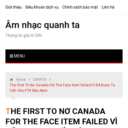
Skip
Giới thiệu
Điều khoản dịch vụ
Chính sách bảo mật
Liên hệ
to
content
Âm nhạc quanh ta
Thông tin giải trí 24h
MENU
Home
CRYPTO
The First To Nơ Canada For The Face Item Failed Vì Đã Được Tư
Vấn Vào FTX Đầu Năm
THE FIRST TO NƠ CANADA
FOR THE FACE ITEM FAILED VÌ