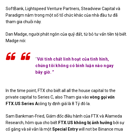
SoftBank, Lightspeed Venture Partners, Steadview Capital và
Paradigm nằm trong một số tổ chức khác của nhà đầu tư đã
tham gia chuỗi này.
Dan Madge, người phát ngôn của quỹ đất, từ bỏ tư vấn tiền tệ biết.
Madge nói:
“
Với tính chất linh hoạt của tình hình,
chúng tôi không có bình luận nào ngay
bây giờ. ”
In the time point, FTX
cho biết
all all the house capital to the
private capital to Series C, also Tham gia vào
vòng gọi vốn
FTX.US Series A
công ty định giá là 8 Tỷ đô la.
Sam Bankman-Fried, Giám đốc điều hành của FTX và Alameda
Research, hôm qua
cho biết
FTX.US không bị ảnh hưởng
bởi sự
cố gắng và sẽ vẫn là một
Special Entry
will not be Binance mua