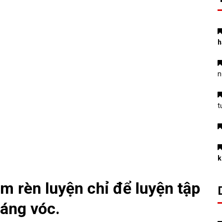
h
n
t
k
 rèn luyện chỉ để luyện tập
dáng vóc.