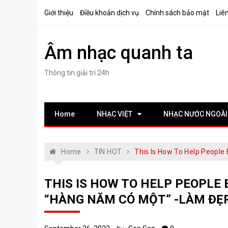
Skip
Giới thiệu
Điều khoản dịch vụ
Chính sách bảo mật
Liê
to
content
Âm nhạc quanh ta
Thông tin giải trí 24h
Home
NHẠC VIỆT
NHẠC NƯỚC NGOÀI
Home
TIN HOT
This Is How To Help People
THIS IS HOW TO HELP PEOPLE 
“HÀNG NĂM CÓ MỘT” -LÀM ĐẸ