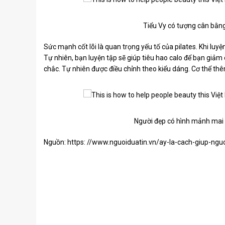
Tiểu Vy có tượng cân bằng
Sức mạnh cốt lõi là quan trọng yếu tố của pilates. Khi luyệ
Tự nhiên, bạn luyện tập sẽ giúp tiêu hao calo để bạn giảm
chắc. Tự nhiên được điều chỉnh theo kiểu dáng. Cơ thể th
Người đẹp có hình mảnh mai n
Nguồn: https: //www.nguoiduatin.vn/ay-la-cach-giup-ng