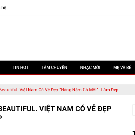
n hệ
TIN HOT
TÁM CHUYỆN
NHẠC MỚI
MẸ VÀ BÉ
 Beautiful. Việt Nam Có Vẻ Đẹp “hàng Năm Có Một” -Làm Đẹp
BEAUTIFUL. VIỆT NAM CÓ VẺ ĐẸP
S
f
P