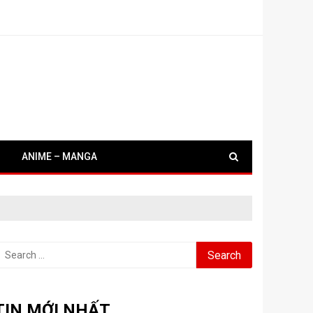
ANIME – MANGA
earch
or:
TIN MỚI NHẤT