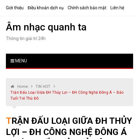
Skip
Giới thiệu
Điều khoản dịch vụ
Chính sách bảo mật
Liên hệ
to
content
Âm nhạc quanh ta
Thông tin giải trí 24h
MENU
Home
TIN HOT
Trận Đấu Loại Giữa ĐH Thủy Lợi – ĐH Công Nghệ Đông Á – Báo
Tuổi Trẻ Thủ Đô
TRẬN ĐẤU LOẠI GIỮA ĐH THỦY
LỢI – ĐH CÔNG NGHỆ ĐÔNG Á