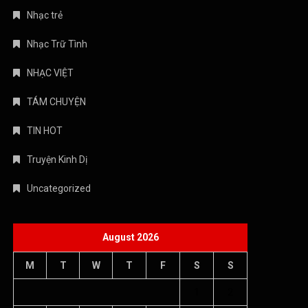
Nhạc trẻ
Nhạc Trữ Tình
NHẠC VIỆT
TÁM CHUYỆN
TIN HOT
Truyện Kinh Dị
Uncategorized
August 2026
M
T
W
T
F
S
S
1
2