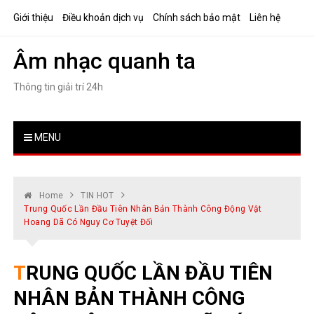
Skip
Giới thiệu
Điều khoản dịch vụ
Chính sách bảo mật
Liên hệ
to
content
Âm nhạc quanh ta
Thông tin giải trí 24h
MENU
Home
TIN HOT
Trung Quốc Lần Đầu Tiên Nhân Bản Thành Công Động Vật
Hoang Dã Có Nguy Cơ Tuyệt Đối
TRUNG QUỐC LẦN ĐẦU TIÊN
NHÂN BẢN THÀNH CÔNG