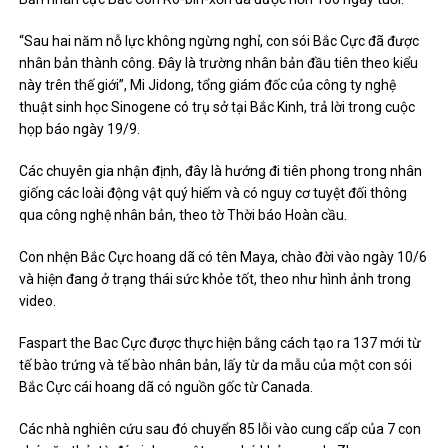
“Sau hai năm nỗ lực không ngừng nghỉ, con sói Bắc Cực đã được
nhân bản thành công. Đây là trường nhân bản đầu tiên theo kiểu
này trên thế giới”, Mi Jidong, tổng giám đốc của công ty nghệ
thuật sinh học Sinogene có trụ sở tại Bắc Kinh, trả lời trong cuộc
họp báo ngày 19/9.
Các chuyên gia nhận định, đây là hướng đi tiên phong trong nhân
giống các loài động vật quý hiếm và có nguy cơ tuyệt đối thông
qua công nghệ nhân bản, theo tờ Thời báo Hoàn cầu.
Con nhện Bắc Cực hoang dã có tên Maya, chào đời vào ngày 10/6
và hiện đang ở trạng thái sức khỏe tốt, theo như hình ảnh trong
video.
Faspart the Bac Cực được thực hiện bằng cách tạo ra 137 mới từ
tế bào trứng và tế bào nhân bản, lấy từ da mẫu của một con sói
Bắc Cực cái hoang dã có nguồn gốc từ Canada.
Các nhà nghiên cứu sau đó chuyển 85 lỗi vào cung cấp của 7 con