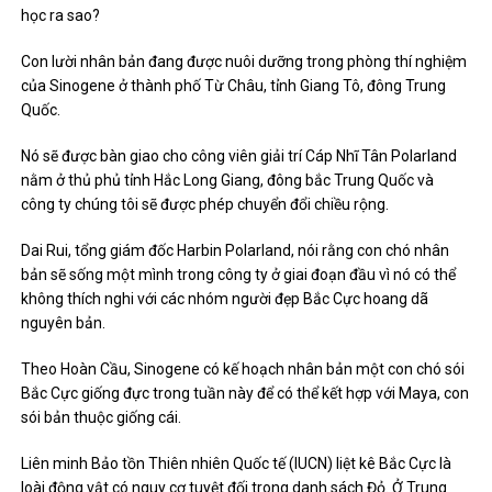
học ra sao?
Con lười nhân bản đang được nuôi dưỡng trong phòng thí nghiệm
của Sinogene ở thành phố Từ Châu, tỉnh Giang Tô, đông Trung
Quốc.
Nó sẽ được bàn giao cho công viên giải trí Cáp Nhĩ Tân Polarland
nằm ở thủ phủ tỉnh Hắc Long Giang, đông bắc Trung Quốc và
công ty chúng tôi sẽ được phép chuyển đổi chiều rộng.
Dai Rui, tổng giám đốc Harbin Polarland, nói rằng con chó nhân
bản sẽ sống một mình trong công ty ở giai đoạn đầu vì nó có thể
không thích nghi với các nhóm người đẹp Bắc Cực hoang dã
nguyên bản.
Theo Hoàn Cầu, Sinogene có kế hoạch nhân bản một con chó sói
Bắc Cực giống đực trong tuần này để có thể kết hợp với Maya, con
sói bản thuộc giống cái.
Liên minh Bảo tồn Thiên nhiên Quốc tế (IUCN) liệt kê Bắc Cực là
loài động vật có nguy cơ tuyệt đối trong danh sách Đỏ. Ở Trung