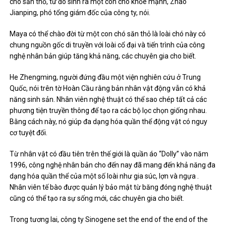
chó săn thỏ, từ đó sinh ra một con chó khỏe mạnh, Zhao
Jianping, phó tổng giám đốc của công ty, nói.
Maya có thể chào đời từ một con chó săn thỏ là loài chó này có
chung nguồn gốc di truyền với loài cổ đại và tiến trình của công
nghệ nhân bản giúp tăng khả năng, các chuyên gia cho biết.
He Zhengming, người đứng đầu một viện nghiên cứu ở Trung
Quốc, nói trên tờ Hoàn Cầu rằng bản nhân vật động vẫn có khả
năng sinh sản. Nhân viên nghệ thuật có thể sao chép tất cả các
phương tiện truyền thông để tạo ra các bộ lọc chọn giống nhau.
Bằng cách này, nó giúp đa dạng hóa quần thể động vật có nguy
cơ tuyệt đối.
Từ nhân vật có đầu tiên trên thế giới là quần áo “Dolly” vào năm
1996, công nghệ nhân bản cho đến nay đã mang đến khả năng đa
dạng hóa quần thể của một số loài như gia súc, lợn và ngựa .
Nhân viên tế bào được quản lý bảo mật từ băng đóng nghệ thuật
cũng có thể tạo ra sự sống mới, các chuyên gia cho biết.
Trong tương lai, công ty Sinogene set the end of the end of the