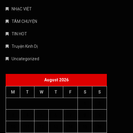
NHẠC VIỆT
TÁM CHUYỆN
TIN HOT
Truyện Kinh Dị
Uncategorized
August 2026
M
T
W
T
F
S
S
1
2
3
4
5
6
7
8
9
10
11
12
13
14
15
16