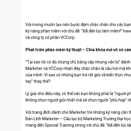
Với mong muốn tạo nên bước đệm chắc chắn cho các bạn 
kỹ năng phần mềm với chủ đề: “Đã đến lúc làm mềm!” have 
và công ty cổ phần VCCorp.
Phát triển phần mềm kỹ thuật – Chìa khóa mở vô số cá
“Tại sao tôi có đủ chứng chỉ, bằng cấp nhưng vẫn bị” đánh
Marketer và VCCorp nhận đây chắc chắn là câu hỏi mà không
của mình. Vì sao có những bạn trẻ rất giỏi về kiến ​​thức 
tay” thay thế?
Lý giải cho điều này, có thể các bạn không phải là “người 
không chọn người giỏi nhất mà sẽ chọn người “phù hợp” nh
Với trang đích dành cho Marketer trẻ những kỹ năng cần th
Bản Lĩnh Marketer – Câu lạc bộ Marketing Trường Đại họ
mang đến Special Training string với chủ đề: “Đã đến lúc 