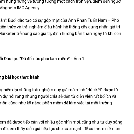
ền cảm hứng hứng về tưởng tượng một cách trọn vẹn, điểm đến người
 Magneto IMC Agency.
nhân”: Buổi đào tạo có sự góp mặt của Anh Phan Tuấn Nam – Phó
n ​​thức và trải nghiệm điều hành hệ thống xây dựng nhân giá trị
rketer trẻ nâng cao giá trị, định hướng bản thân ngay từ khi còn
ng bài học thực hành
i nghiệm lại những trải nghiệm quý giá mà mình “đúc kết” được từ
m dự nói rằng những người chia sẻ đến từ diễn viên rất bổ ích và
 môn cũng như kỹ năng phần mềm để làm việc tại môi trường
, em đã được tiếp cận với nhiều góc nhìn mới, cũng như tư duy sáng
h đó, em thấy diễn giả tiếp tục cho sức mạnh để có thêm niềm tin