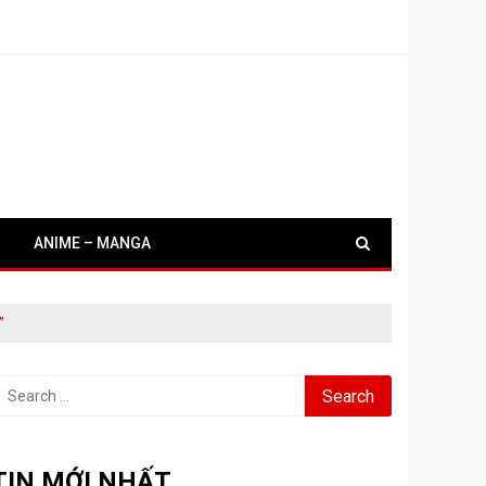
ANIME – MANGA
”
earch
or:
TIN MỚI NHẤT