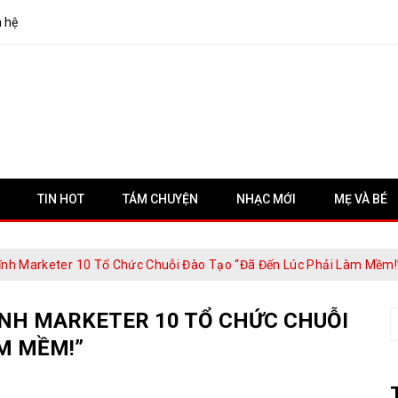
n hệ
TIN HOT
TÁM CHUYỆN
NHẠC MỚI
MẸ VÀ BÉ
ĩnh Marketer 10 Tổ Chức Chuỗi Đào Tạo “Đã Đến Lúc Phải Làm Mềm!
ĨNH MARKETER 10 TỔ CHỨC CHUỖI
S
f
ÀM MỀM!”