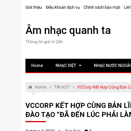
Skip
Giới thiệu
Điều khoản dịch vụ
Chính sách bảo mật
Liê
to
content
Âm nhạc quanh ta
Thông tin giải trí 24h
Home
NHẠC VIỆT
NHẠC NƯỚC NGOÀI
Home
TIN HOT
VCCorp Kết Hợp Cùng Bản L
VCCORP KẾT HỢP CÙNG BẢN L
ĐÀO TẠO “ĐÃ ĐẾN LÚC PHẢI L