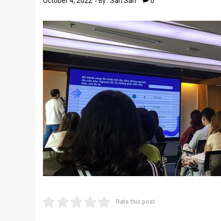
October 4, 2022
San San
0
By :
Rate this post