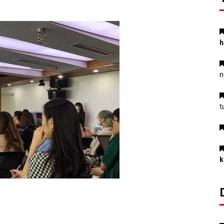
h
n
t
k