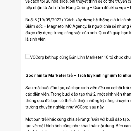
về cách tối ưu hóa slide, bài thuyết trình để có thể truy
tiếp nhận từ Anh Trần Hùng Cường – Giám đốc khu vực –
Buổi 5 (19/09/2022) “Cách xây dựng hệ thống giá trị cá 
Giám đốc – Magneto IMC Agency, là người chia sẻ những kiế
được xây dựng trong công việc của anh. Qua đó giúp bạn Ma
là sinh viên.
Góc nhìn từ Marketer trẻ – Tích lũy kinh nghiệm từ nhữ
Sau mỗi buổi đào tạo, các bạn sinh viên đều có cơ hội trả
các diễn viên. Trong buổi đào tạo thứ 2, một sinh viên tha
thông qua đó, bạn có thể cải thiện những kỹ năng chuyên
trường chuyên nghiệp như VCCorp sau này.
Một bạn trẻ khác cũng chia sẻ rằng: “Đến với buổi đào tạo
tạo về mặt hình ảnh cũng như khai thác nội dung. Bên cạn