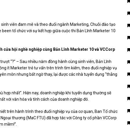
sinh viên đam mê và theo đuổi ngành Marketing, Chuỗi đào tạo
been tổ chức với sự kết hợp giữa cuộc thi Bản Lĩnh Marketer 10
nh cửa hội nghề nghiệp cùng Bản Lĩnh Marketer 10 và VCCorp
 trượt “?” – Sau nhiều năm đồng hành cùng sinh viên, Bản Lĩnh
 ít Marketer trẻ tư vấn trên trình tìm kiếm, theo đuổi nghiệp vụ
chuyên môn nhưng bất ngờ thay, lại được các nhà tuyển dụng “thẳng
phù hợp nhất”. Hiện nay, doanh nghiệp khi tuyển dụng thường sẽ
ất với văn hóa và tính cách của doanh nghiệp đó.
iết trên hành trình theo đuổi nghiệp vụ của cơ quan, Ban Tổ chức
c Ngoại thương (MaC FTU) đã hợp tác với Công ty cổ phần VCCorp
làm mềm!”.