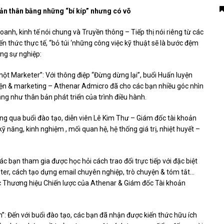
ản thân bằng những “bí kíp” nhưng có võ
oanh, kinh tế nói chung và Truyền thông – Tiếp thị nói riêng từ các
​​thức thực tế, “bỏ túi ‘những công việc kỹ thuật sẽ là bước đệm
ng sự nghiệp:
một Marketer”: Với thông điệp “Đừng dừng lại”, buổi Huấn luyện
kiện & marketing – Athenar Admicro đã cho các bạn nhiều góc nhìn
ũng như thân bản phát triển của trình điều hành.
ông qua buổi đào tạo, diễn viên Lê Kim Thư – Giám đốc tài khoản
kỹ năng, kinh nghiệm , mối quan hệ, hệ thống giá trị, nhiệt huyết –
ác bạn tham gia được học hỏi cách trao đổi trực tiếp với đặc biệt
keter, cách tạo dựng email chuyên nghiệp, trò chuyện & tóm tắt…
 Thương hiệu Chiến lược của Athenar & Giám đốc Tài khoản
”: Đến với buổi đào tạo, các bạn đã nhận được kiến ​​thức hữu ích