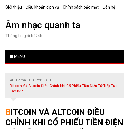
Skip
Giới thiệu
Điều khoản dịch vụ
Chính sách bảo mật
Liên hệ
to
content
Âm nhạc quanh ta
Thông tin giải trí 24h
MENU
Home
CRYPTO
Bitcoin Và Altcoin Điều Chỉnh Khi Cổ Phiếu Tiền Điện Tử Tiếp Tục
Lao Dốc
BITCOIN VÀ ALTCOIN ĐIỀU
CHỈNH KHI CỔ PHIẾU TIỀN ĐIỆN