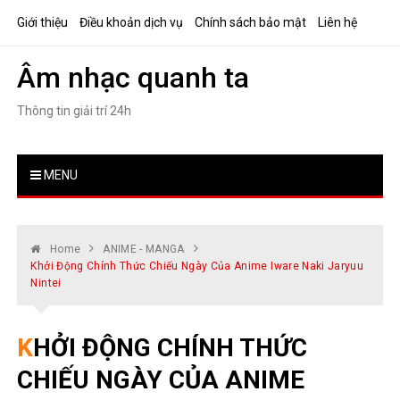
Skip
Giới thiệu
Điều khoản dịch vụ
Chính sách bảo mật
Liên hệ
to
content
Âm nhạc quanh ta
Thông tin giải trí 24h
MENU
Home
ANIME - MANGA
Khởi Động Chính Thức Chiếu Ngày Của Anime Iware Naki Jaryuu
Nintei
KHỞI ĐỘNG CHÍNH THỨC
CHIẾU NGÀY CỦA ANIME