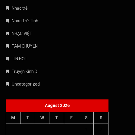
Nhạc trẻ
Nhạc Trữ Tình
NHẠC VIỆT
TÁM CHUYỆN
TIN HOT
Truyện Kinh Dị
Uncategorized
August 2026
M
T
W
T
F
S
S
1
2