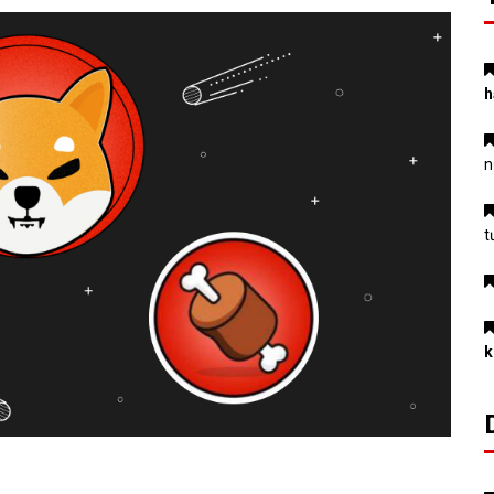
h
n
t
k