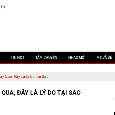
n hệ
TIN HOT
TÁM CHUYỆN
NHẠC MỚI
MẸ VÀ BÉ
y Qua, Đây Là Lý Do Tại Sao
QUA, ĐÂY LÀ LÝ DO TẠI SAO
S
f