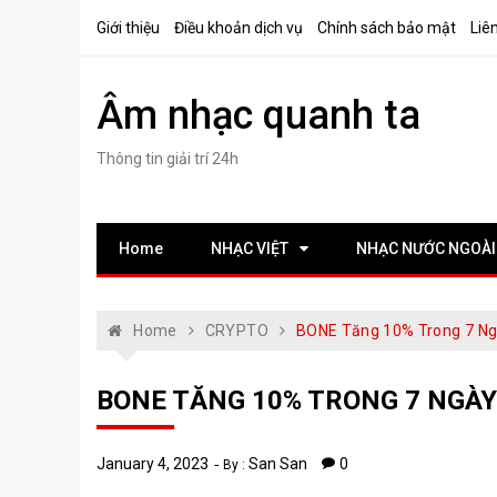
Skip
Giới thiệu
Điều khoản dịch vụ
Chính sách bảo mật
Liê
to
content
Âm nhạc quanh ta
Thông tin giải trí 24h
Home
NHẠC VIỆT
NHẠC NƯỚC NGOÀI
Home
CRYPTO
BONE Tăng 10% Trong 7 Ngà
BONE TĂNG 10% TRONG 7 NGÀY 
January 4, 2023
San San
0
By :