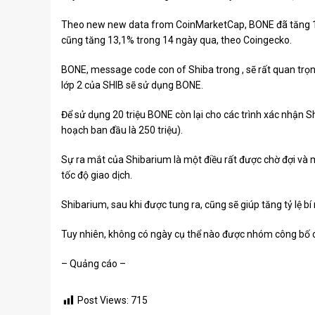
Theo new new data from
CoinMarketCap
, BONE đã tăng 
cũng tăng 13,1% trong 14 ngày qua, theo Coingecko.
BONE, message code con of
Shiba trong
, sẽ rất quan trọ
lớp 2 của SHIB sẽ sử dụng BONE.
Để sử dụng 20 triệu BONE còn lại cho các trình xác nhận Sh
hoạch ban đầu là 250 triệu).
Sự ra mắt của Shibarium là một điều rất được chờ đợi và m
tốc độ giao dịch.
Shibarium, sau khi được tung ra, cũng sẽ giúp tăng tỷ lệ b
Tuy nhiên, không có ngày cụ thể nào được nhóm công bố c
– Quảng cáo –
Post Views:
715