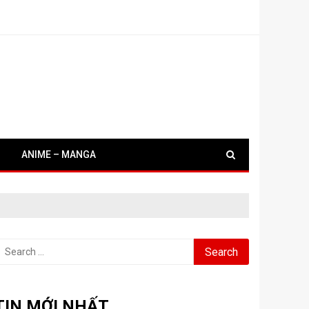
ANIME – MANGA
earch
or:
TIN MỚI NHẤT