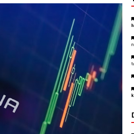
h
n
t
k