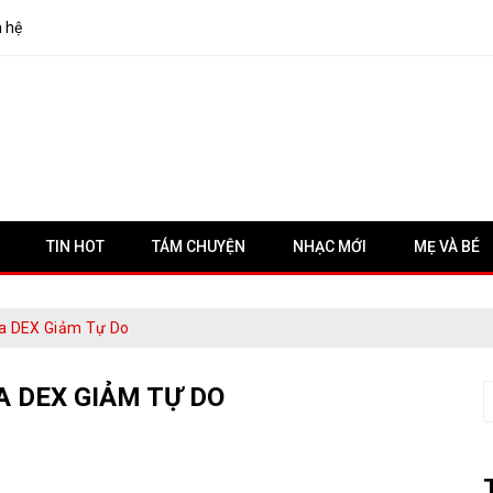
n hệ
TIN HOT
TÁM CHUYỆN
NHẠC MỚI
MẸ VÀ BÉ
na DEX Giảm Tự Do
A DEX GIẢM TỰ DO
S
f