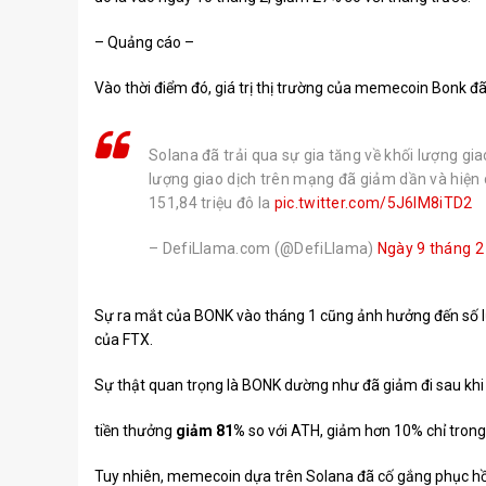
– Quảng cáo –
Vào thời điểm đó, giá trị thị trường của memecoin Bonk
đã
Solana đã trải qua sự gia tăng về khối lượng gi
lượng giao dịch trên mạng đã giảm dần và hiện 
151,84 triệu đô la
pic.twitter.com/5J6IM8iTD2
– DefiLlama.com (@DefiLlama)
Ngày 9 tháng 
Sự ra mắt của BONK vào tháng 1 cũng ảnh hưởng đến số 
của FTX
.
Sự thật quan trọng là BONK dường như đã giảm đi sau khi m
tiền thưởng
giảm 81%
so với ATH, giảm hơn 10% chỉ trong
Tuy nhiên, memecoin dựa trên Solana đã cố gắng phục hồi