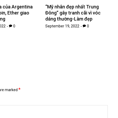
a của Argentina
“Mỹ nhân đẹp nhất Trung
oin, Ether giao
Đông” gây tranh cãi vì vóc
ăng
dáng thường-Làm đẹp
022
0
September 19, 2022
0
*
 are marked