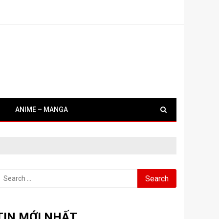
ANIME – MANGA
earch
or:
TIN MỚI NHẤT