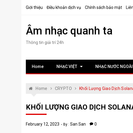
Skip
Giới thiệu
Điều khoản dịch vụ
Chính sách bảo mật
Liê
to
content
Âm nhạc quanh ta
Thông tin giải trí 24h
Home
NHẠC VIỆT
NHẠC NƯỚC NGOÀI
Home
CRYPTO
Khối Lượng Giao Dịch Sola
KHỐI LƯỢNG GIAO DỊCH SOLAN
February 12, 2023
San San
0
By :