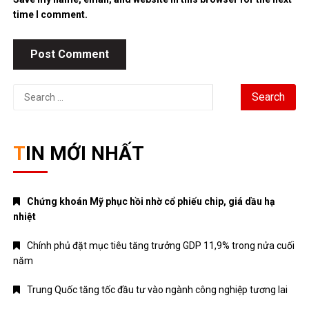
Chứng khoán Mỹ phục hồi nhờ cổ phiếu chip, giá dầu hạ
nhiệt
Chính phủ đặt mục tiêu tăng trưởng GDP 11,9% trong nửa cuối
năm
Trung Quốc tăng tốc đầu tư vào ngành công nghiệp tương lai
Bitcoin lao dốc dưới mốc 60.000 USD
Xăng E10 có làm xe hao xăng, giảm công suất không?
DANH MỤC
ANIME – MANGA
CRYPTO
MẸ VÀ BÉ