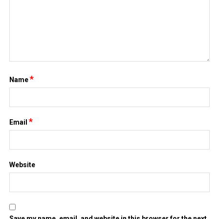
Website
Save my name, email, and website in this browser for the next
time I comment.
Search
for:
TIN MỚI NHẤT