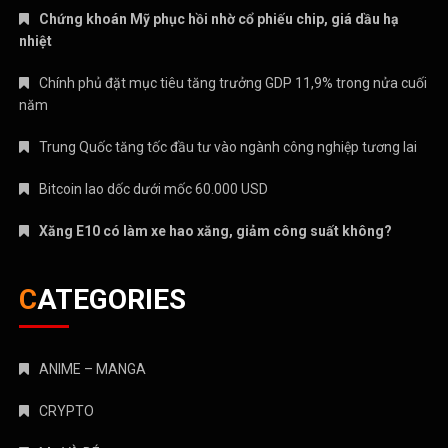
CATEGORIES
ANIME – MANGA
CRYPTO
MẸ VÀ BÉ
Nhạc mới
NHẠC NƯỚC NGOÀI
Nhạc trẻ
Nhạc Trữ Tình
NHẠC VIỆT
TÁM CHUYỆN