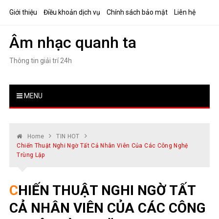
Skip
Giới thiệu
Điều khoản dịch vụ
Chính sách bảo mật
Liên hệ
to
content
Âm nhạc quanh ta
Thông tin giải trí 24h
MENU
Home
TIN HOT
Chiến Thuật Nghi Ngờ Tất Cả Nhân Viên Của Các Công Nghệ
Trùng Lặp
CHIẾN THUẬT NGHI NGỜ TẤT
CẢ NHÂN VIÊN CỦA CÁC CÔNG