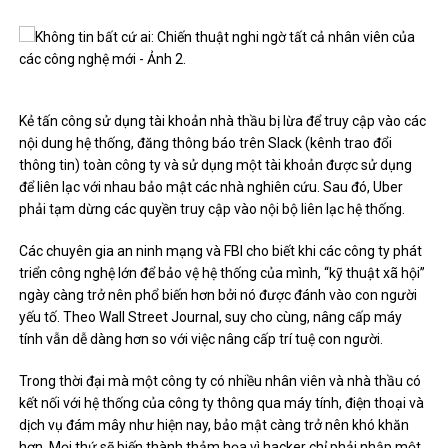
Kẻ tấn công sử dụng tài khoản nhà thầu bị lừa để truy cập vào các
nội dung hệ thống, đăng thông báo trên Slack (kênh trao đổi
thông tin) toàn công ty và sử dụng một tài khoản được sử dụng
để liên lạc với nhau bảo mật các nhà nghiên cứu. Sau đó, Uber
phải tạm dừng các quyền truy cập vào nội bộ liên lạc hệ thống.
Các chuyên gia an ninh mạng và FBI cho biết khi các công ty phát
triển công nghệ lớn để bảo vệ hệ thống của mình, “kỹ ​​thuật xã hội”
ngày càng trở nên phổ biến hơn bởi nó được đánh vào con người
yếu tố. Theo Wall Street Journal, suy cho cùng, nâng cấp máy
tính vẫn dễ dàng hơn so với việc nâng cấp trí tuệ con người.
Trong thời đại mà một công ty có nhiều nhân viên và nhà thầu có
kết nối với hệ thống của công ty thông qua máy tính, điện thoại và
dịch vụ đám mây như hiện nay, bảo mật càng trở nên khó khăn
hơn. Mọi thứ sẽ biến thành thảm họa vì hacker chỉ phải nhập một