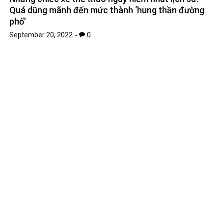
Quá dũng mãnh đến mức thành ‘hung thần đường
phố’
September 20, 2022
0
Lượng người chơi của 2077 tăng sau khi
Cyberpunk: Edgerunners ra mắt
September 23, 2022
0