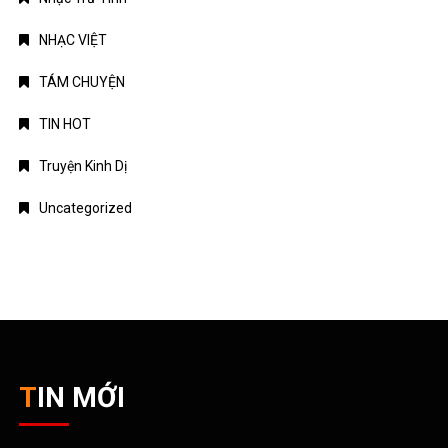
TIN MỚI
Chứng khoán Mỹ phục hồi nhờ cổ phiếu chip, giá dầu hạ
nhiệt
Chính phủ đặt mục tiêu tăng trưởng GDP 11,9% trong nửa cuối
năm
Trung Quốc tăng tốc đầu tư vào ngành công nghiệp tương lai
Bitcoin lao dốc dưới mốc 60.000 USD
Xăng E10 có làm xe hao xăng, giảm công suất không?