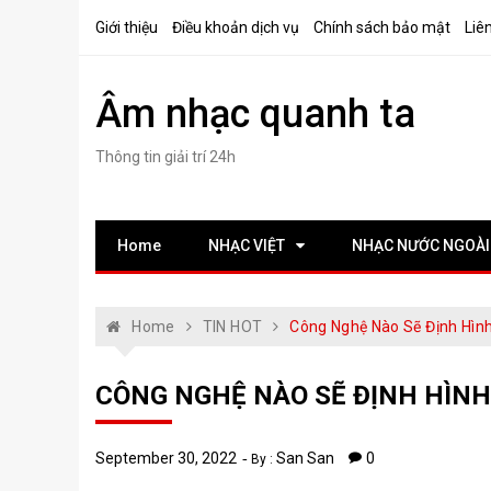
Skip
Giới thiệu
Điều khoản dịch vụ
Chính sách bảo mật
Liê
to
content
Âm nhạc quanh ta
Thông tin giải trí 24h
Home
NHẠC VIỆT
NHẠC NƯỚC NGOÀI
Home
TIN HOT
Công Nghệ Nào Sẽ Định Hìn
CÔNG NGHỆ NÀO SẼ ĐỊNH HÌNH
September 30, 2022
San San
0
By :