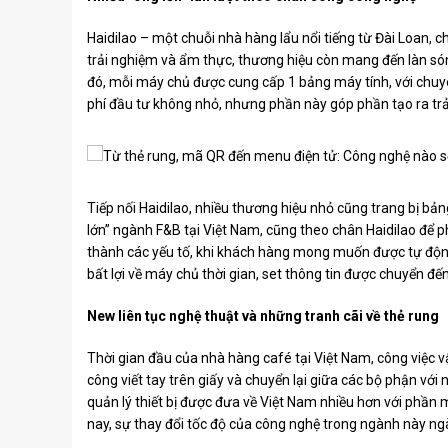
Haidilao – một chuỗi nhà hàng lẩu nổi tiếng từ Đài Loan, 
trải nghiệm và ẩm thực, thương hiệu còn mang đến làn s
đó, mỗi máy chủ được cung cấp 1 bảng máy tính, với chuyê
phí đầu tư không nhỏ, nhưng phần này góp phần tạo ra tr
Tiếp nối Haidilao, nhiều thương hiệu nhỏ cũng trang bị b
lớn” ngành F&B tại Việt Nam, cũng theo chân Haidilao để
thành các yếu tố, khi khách hàng mong muốn được tự độn
bất lợi về máy chủ thời gian, set thông tin được chuyển đ
New liên tục nghệ thuật và những tranh cãi về thẻ rung
Thời gian đầu của nhà hàng café tại Việt Nam, công việc 
công viết tay trên giấy và chuyển lại giữa các bộ phận vớ
quản lý thiết bị được đưa về Việt Nam nhiều hơn với phầ
nay, sự thay đổi tốc độ của công nghệ trong ngành này ng