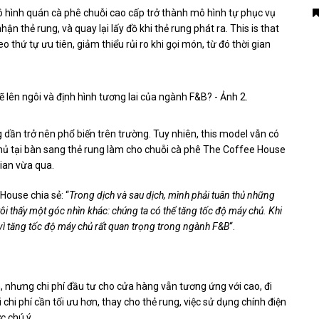
 hình quán cà phê chuỗi cao cấp trở thành mô hình tự phục vụ
n thẻ rung, và quay lại lấy đồ khi thẻ rung phát ra. This is that
o thứ tự ưu tiên, giảm thiểu rủi ro khi gọi món, từ đó thời gian
dần trở nên phổ biến trên trường. Tuy nhiên, this model vẫn có
áy chủ tại bàn sang thẻ rung làm cho chuỗi cà phê The Coffee House
ian vừa qua.
ouse chia sẻ: “
Trong dịch và sau dịch, mình phải tuân thủ những
 tôi thấy một góc nhìn khác: chúng ta có thể tăng tốc độ máy chủ. Khi
 vì tăng tốc độ máy chủ rất quan trọng trong ngành F&B
“.
 nhưng chi phí đầu tư cho cửa hàng vẫn tương ứng với cao, đi
 chi phí cần tối ưu hơn, thay cho thẻ rung, việc sử dụng chính điện
c chú ý.