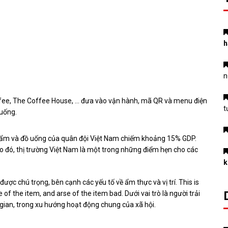
h
n
fee, The Coffee House, … đưa vào vận hành, mã QR và menu điện
t
 uống.
hẩm và đồ uống của quân đội Việt Nam chiếm khoảng 15% GDP.
eo đó, thị trường Việt Nam là một trong những điểm hẹn cho các
k
ợc chú trọng, bên cạnh các yếu tố về ẩm thực và vị trí. This is
 of the item, and arse of the item bad. Dưới vai trò là người trải
gian, trong xu hướng hoạt động chung của xã hội.