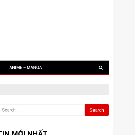
ANIME – MANGA
earch
or:
TIN MỚI NHẤT