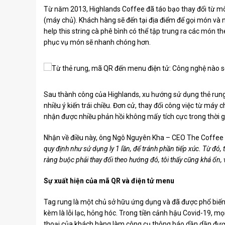
Từ năm 2013, Highlands Coffee đã táo bạo thay đổi từ mô
(máy chủ). Khách hàng sẽ đến tại địa điểm để gọi món và nhậ
help this string cà phê bình có thể tập trung ra các món the
phục vụ món sẽ nhanh chóng hơn.
Sau thành công của Highlands, xu hướng sử dụng thẻ rung 
nhiều ý kiến ​​trái chiều. Đơn cử, thay đổi công việc từ m
nhận được nhiều phản hồi không mấy tích cực trong thời g
Nhận về điều này, ông Ngô Nguyên Kha – CEO The Coffee H
quy định như sử dụng ly 1 lần, để tránh phần tiếp xúc. Từ đó,
ràng buộc phải thay đổi theo hướng đó, tôi thấy cũng khá ổn,
Sự xuất hiện của mã QR và điện tử menu
Tag rung là một chủ sở hữu ứng dụng và đã được phổ biến,
kèm là lỗi lạc, hỏng hóc. Trong tiền cảnh hậu Covid-19, mọi
thoại của khách hàng làm công cụ thông báo dần dần đượ