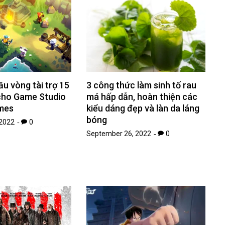
u vòng tài trợ 15
3 công thức làm sinh tố rau
 cho Game Studio
má hấp dẫn, hoàn thiện các
mes
kiểu dáng đẹp và làn da láng
bóng
2022
0
September 26, 2022
0