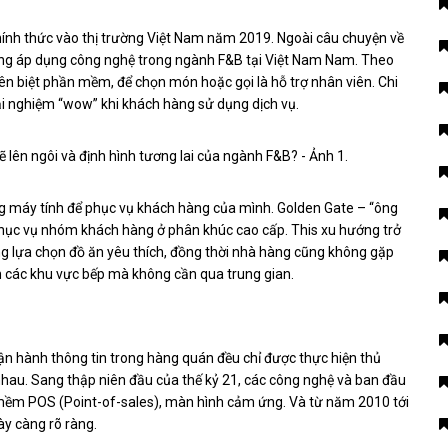
chính thức vào thị trường Việt Nam năm 2019. Ngoài câu chuyện về
óng áp dụng công nghệ trong ngành F&B tại Việt Nam Nam. Theo
n biệt phần mềm, để chọn món hoặc gọi là hỗ trợ nhân viên. Chi
ải nghiệm “wow” khi khách hàng sử dụng dịch vụ.
ảng máy tính để phục vụ khách hàng của mình. Golden Gate – “ông
 phục vụ nhóm khách hàng ở phân khúc cao cấp. This xu hướng trở
g lựa chọn đồ ăn yêu thích, đồng thời nhà hàng cũng không gặp
ến các khu vực bếp mà không cần qua trung gian.
vận hành thông tin trong hàng quán đều chỉ được thực hiện thủ
i nhau. Sang thập niên đầu của thế kỷ 21, các công nghệ và ban đầu
n mềm POS (Point-of-sales), màn hình cảm ứng. Và từ năm 2010 tới
ày càng rõ ràng.