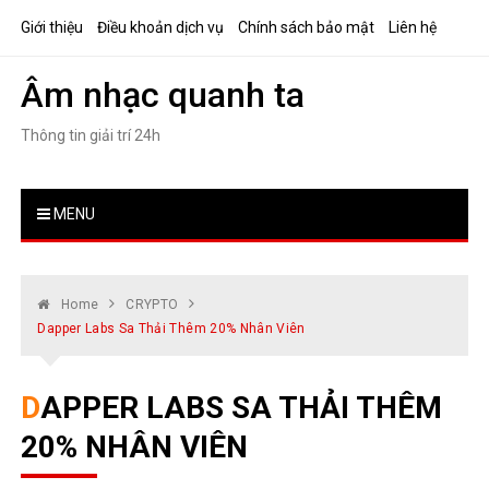
Skip
Giới thiệu
Điều khoản dịch vụ
Chính sách bảo mật
Liên hệ
to
content
Âm nhạc quanh ta
Thông tin giải trí 24h
MENU
Home
CRYPTO
Dapper Labs Sa Thải Thêm 20% Nhân Viên
DAPPER LABS SA THẢI THÊM
20% NHÂN VIÊN