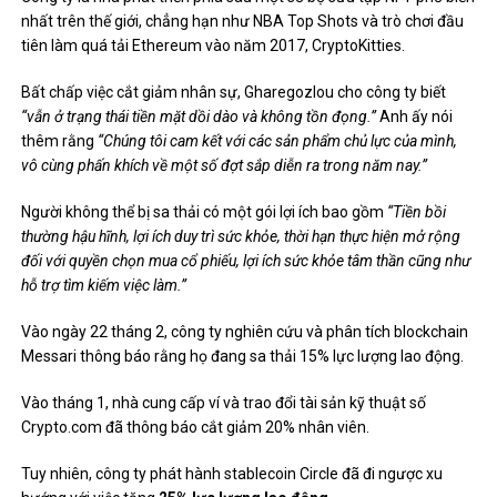
nhất trên thế giới, chẳng hạn như NBA Top Shots và trò chơi đầu
tiên làm quá tải Ethereum vào năm 2017, CryptoKitties.
Bất chấp việc cắt giảm nhân sự, Gharegozlou cho công ty biết
“vẫn ở trạng thái tiền mặt dồi dào và không tồn đọng.”
Anh ấy nói
thêm rằng
“Chúng tôi cam kết với các sản phẩm chủ lực của mình,
vô cùng phấn khích về một số đợt sắp diễn ra trong năm nay.”
Người không thể bị sa thải có một gói lợi ích bao gồm
“Tiền bồi
thường hậu hĩnh, lợi ích duy trì sức khỏe, thời hạn thực hiện mở rộng
đối với quyền chọn mua cổ phiếu, lợi ích sức khỏe tâm thần cũng như
hỗ trợ tìm kiếm việc làm.”
Vào ngày 22 tháng 2, công ty nghiên cứu và phân tích blockchain
Messari
thông báo
rằng họ đang sa thải 15% lực lượng lao động.
Vào tháng 1, nhà cung cấp ví và trao đổi tài sản kỹ thuật số
Crypto.com đã thông báo
cắt giảm 20%
nhân viên.
Tuy nhiên, công ty phát hành stablecoin Circle đã đi ngược xu