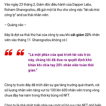
Vào ngày 23 tháng 2, Giám đốc điều hành của Dapper Labs,
Roham Gharegozlou, đã gửi một lá thư cho công việc
“tái cấu trúc
công ty”
and sa thải nhân viên.
– Quảng cáo –
Đây là đợt sa thải thứ hai của công ty sau khi
cắt giảm
22%
nhân
viên vào tháng 11. Gharegozlou
không có I
:
“Là một phần của quá trình tái cấu trúc
này, chúng tôi đã đưa ra quyết định khó
khăn khi chia tay 20% nhân viên toàn thời
gian.”
Công ty trước đây đã trích dẫn sự gia tăng trưởng quá nhanh, với
số lượng nhân viên tăng vọt từ 100 lên 600 nhân viên trong vòng
chưa đầy hai năm trong thời kỳ bùng nổ NFT.
Công ty là nhà phát triển phía sau một số bộ sưu tập NFT phổ biến