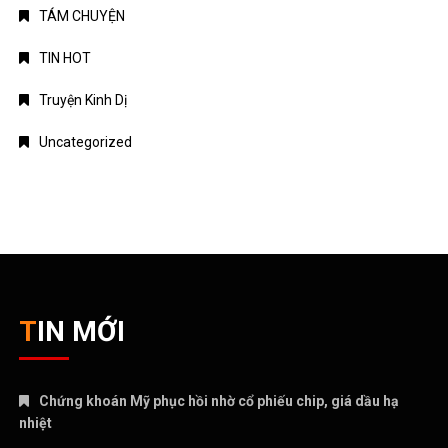
TIN MỚI
Chứng khoán Mỹ phục hồi nhờ cổ phiếu chip, giá dầu hạ
nhiệt
Chính phủ đặt mục tiêu tăng trưởng GDP 11,9% trong nửa cuối
năm
Trung Quốc tăng tốc đầu tư vào ngành công nghiệp tương lai
Bitcoin lao dốc dưới mốc 60.000 USD