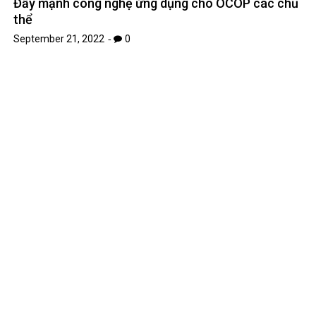
Đẩy mạnh công nghệ ứng dụng cho OCOP các chủ
thể
September 21, 2022
0
‘Gate to’ cho vay tiền BlockFi cuối đơn xin phát
hành sản phẩm
November 28, 2022
0