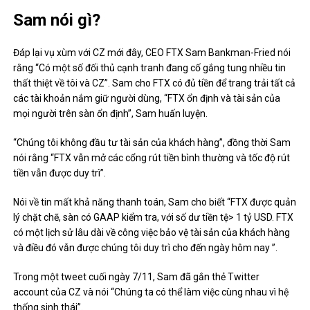
Sam nói gì?
Đáp lại vụ xùm với CZ mới đây, CEO FTX Sam Bankman-Fried nói
rằng “Có một số đối thủ cạnh tranh đang cố gắng tung nhiều tin
thất thiệt về tôi và CZ”. Sam cho FTX có đủ tiền để trang trải tất cả
các tài khoản nắm giữ người dùng, “FTX ổn định và tài sản của
mọi người trên sàn ổn định”, Sam huấn luyện.
“Chúng tôi không đầu tư tài sản của khách hàng”, đồng thời Sam
nói rằng “FTX vẫn mở các cổng rút tiền bình thường và tốc độ rút
tiền vẫn được duy trì”.
Nói về tin mất khả năng thanh toán, Sam cho biết “FTX được quản
lý chặt chẽ, sàn có GAAP kiểm tra, với số dư tiền tệ> 1 tỷ USD. FTX
có một lịch sử lâu dài về công việc bảo vệ tài sản của khách hàng
và điều đó vẫn được chúng tôi duy trì cho đến ngày hôm nay ”.
Trong một tweet cuối ngày 7/11, Sam đã gắn thẻ Twitter
account của CZ và nói “Chúng ta có thể làm việc cùng nhau vì hệ
thống sinh thái”.