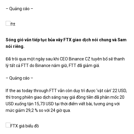
– Quảng cáo –
Sóng gió vẫn tiếp tục bủa vây FTX giao dịch nói chung và Sam
nói riêng.
Đã trôi qua một ngày sau khi CEO Binance CZ tuyên bố sẽ thanh
lý tất cả FTT do Binance nắm giữ, FTT đã giảm giá.
– Quảng cáo –
If the as today through FTT vẫn còn duy trì được ‘vật cản’ 22 USD,
thì trong phiên giao dịch sáng nay giá đồng tiền đã phân mốc 20
USD xuống tận 15,73 USD tại thời điểm viết bài, tương ứng với
mức giảm 29,2 % so với 24 giờ qua.