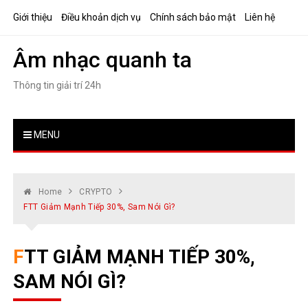
Skip
Giới thiệu
Điều khoản dịch vụ
Chính sách bảo mật
Liên hệ
to
content
Âm nhạc quanh ta
Thông tin giải trí 24h
MENU
Home
CRYPTO
FTT Giảm Mạnh Tiếp 30%, Sam Nói Gì?
FTT GIẢM MẠNH TIẾP 30%,
SAM NÓI GÌ?