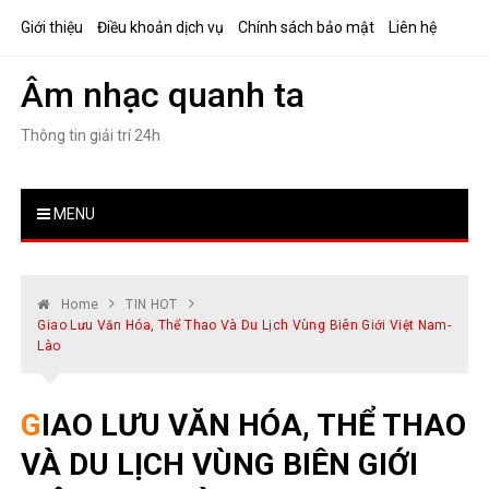
Skip
Giới thiệu
Điều khoản dịch vụ
Chính sách bảo mật
Liên hệ
to
content
Âm nhạc quanh ta
Thông tin giải trí 24h
MENU
Home
TIN HOT
Giao Lưu Văn Hóa, Thể Thao Và Du Lịch Vùng Biên Giới Việt Nam-
Lào
GIAO LƯU VĂN HÓA, THỂ THAO
VÀ DU LỊCH VÙNG BIÊN GIỚI