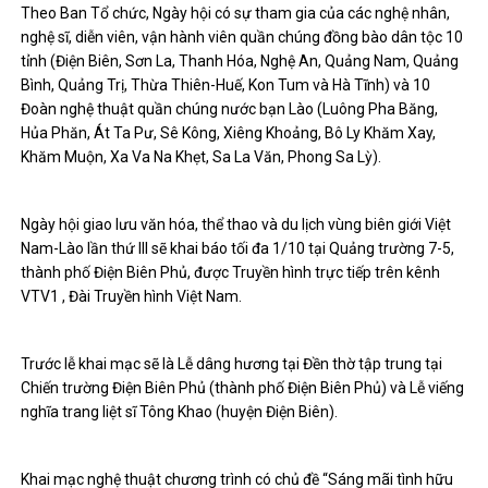
Theo Ban Tổ chức, Ngày hội có sự tham gia của các nghệ nhân,
nghệ sĩ, diễn viên, vận hành viên quần chúng đồng bào dân tộc 10
tỉnh (Điện Biên, Sơn La, Thanh Hóa, Nghệ An, Quảng Nam, Quảng
Bình, Quảng Trị, Thừa Thiên-Huế, Kon Tum và Hà Tĩnh) và 10
Đoàn nghệ thuật quần chúng nước bạn Lào (Luông Pha Băng,
Hủa Phăn, Át Ta Pư, Sê Kông, Xiêng Khoảng, Bô Ly Khăm Xay,
Khăm Muộn, Xa Va Na Khẹt, Sa La Văn, Phong Sa Lỳ).
Ngày hội giao lưu văn hóa, thể thao và du lịch vùng biên giới Việt
Nam-Lào lần thứ III sẽ khai báo tối đa 1/10 tại Quảng trường 7-5,
thành phố Điện Biên Phủ, được Truyền hình trực tiếp trên kênh
VTV1 , Đài Truyền hình Việt Nam.
Trước lễ khai mạc sẽ là Lễ dâng hương tại Đền thờ tập trung tại
Chiến trường Điện Biên Phủ (thành phố Điện Biên Phủ) và Lễ viếng
nghĩa trang liệt sĩ Tông Khao (huyện Điện Biên).
Khai mạc nghệ thuật chương trình có chủ đề “Sáng mãi tình hữu