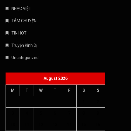
NHẠC VIỆT
TÁM CHUYỆN
TIN HOT
Truyện Kinh Dị
Uncategorized
August 2026
M
T
W
T
F
S
S
1
2
3
4
5
6
7
8
9
10
11
12
13
14
15
16