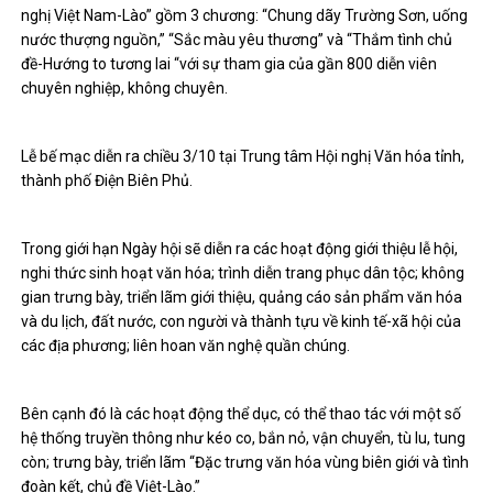
nghị Việt Nam-Lào” gồm 3 chương: “Chung dãy Trường Sơn, uống
nước thượng nguồn,” “Sắc màu yêu thương” và “Thắm tình chủ
đề-Hướng to tương lai “với sự tham gia của gần 800 diễn viên
chuyên nghiệp, không chuyên.
Lễ bế mạc diễn ra chiều 3/10 tại Trung tâm Hội nghị Văn hóa tỉnh,
thành phố Điện Biên Phủ.
Trong giới hạn Ngày hội sẽ diễn ra các hoạt động giới thiệu lễ hội,
nghi thức sinh hoạt văn hóa; trình diễn trang phục dân tộc; không
gian trưng bày, triển lãm giới thiệu, quảng cáo sản phẩm văn hóa
và du lịch, đất nước, con người và thành tựu về kinh tế-xã hội của
các địa phương; liên hoan văn nghệ quần chúng.
Bên cạnh đó là các hoạt động thể dục, có thể thao tác với một số
hệ thống truyền thông như kéo co, bắn nỏ, vận chuyển, tù lu, tung
còn; trưng bày, triển lãm “Đặc trưng văn hóa vùng biên giới và tình
đoàn kết, chủ đề Việt-Lào.”