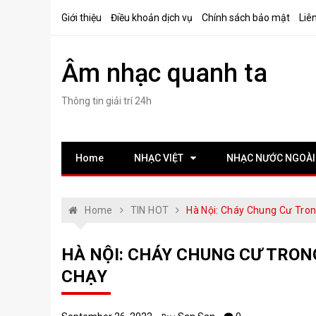
Skip
Giới thiệu
Điều khoản dịch vụ
Chính sách bảo mật
Liê
to
content
Âm nhạc quanh ta
Thông tin giải trí 24h
Home
NHẠC VIỆT
NHẠC NƯỚC NGOÀI
Home
TIN HOT
Hà Nội: Cháy Chung Cư Tro
HÀ NỘI: CHÁY CHUNG CƯ TRON
CHẠY