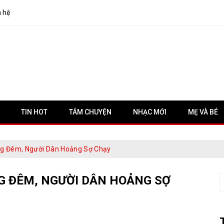
n hệ
TIN HOT
TÁM CHUYỆN
NHẠC MỚI
MẸ VÀ BÉ
ng Đêm, Người Dân Hoảng Sợ Chạy
G ĐÊM, NGƯỜI DÂN HOẢNG SỢ
S
f