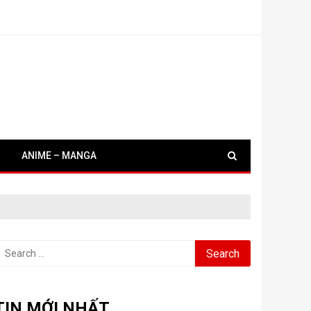
ANIME – MANGA
earch
or:
TIN MỚI NHẤT