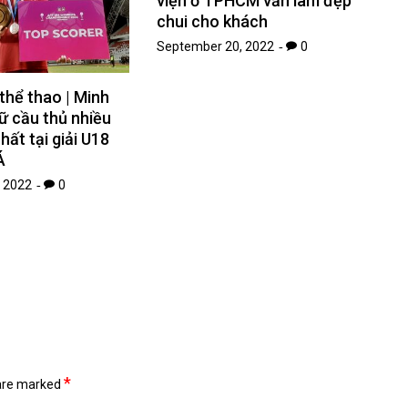
viện ở TPHCM vẫn làm đẹp
chui cho khách
September 20, 2022
0
hể thao | Minh
ữ cầu thủ nhiều
hất tại giải U18
Á
 2022
0
*
 are marked