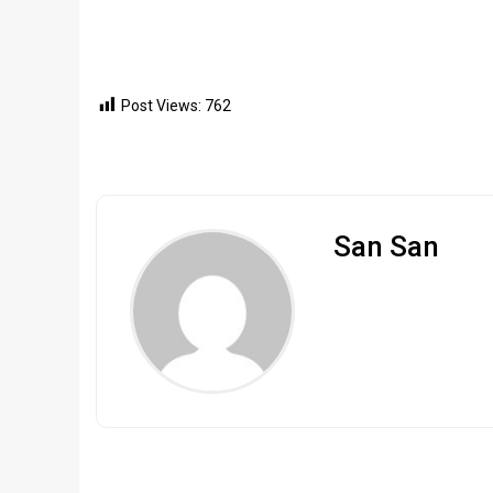
Post Views:
762
San San