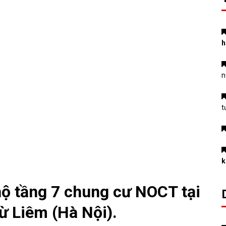
h
n
t
k
hộ tầng 7 chung cư NOCT tại
 Liêm (Hà Nội).