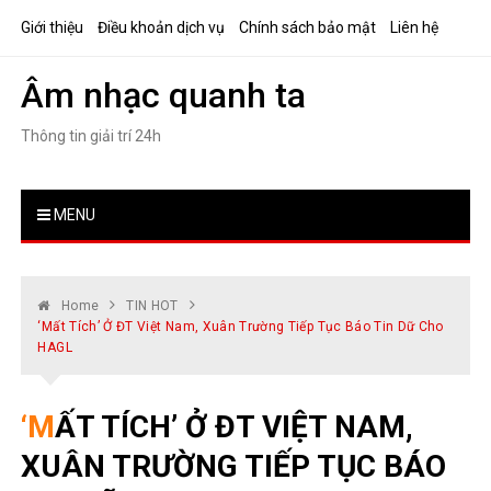
Skip
Giới thiệu
Điều khoản dịch vụ
Chính sách bảo mật
Liên hệ
to
content
Âm nhạc quanh ta
Thông tin giải trí 24h
MENU
Home
TIN HOT
‘Mất Tích’ Ở ĐT Việt Nam, Xuân Trường Tiếp Tục Báo Tin Dữ Cho
HAGL
‘MẤT TÍCH’ Ở ĐT VIỆT NAM,
XUÂN TRƯỜNG TIẾP TỤC BÁO