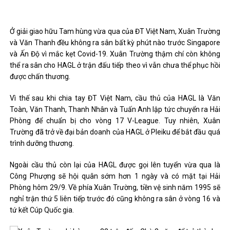
Ở giải giao hữu Tam hùng vừa qua của ĐT Việt Nam, Xuân Trường
và Văn Thanh đều không ra sân bất kỳ phút nào trước Singapore
và Ấn Độ vì mắc kẹt Covid-19. Xuân Trường thậm chí còn không
thể ra sân cho HAGL ở trận đấu tiếp theo vì vẫn chưa thể phục hồi
được chấn thương.
Vì thế sau khi chia tay ĐT Việt Nam, cầu thủ của HAGL là Văn
Toàn, Văn Thanh, Thanh Nhân và Tuấn Anh lập tức chuyển ra Hải
Phòng để chuẩn bị cho vòng 17 V-League. Tuy nhiên, Xuân
Trường đã trở về đại bản doanh của HAGL ở Pleiku để bắt đầu quá
trình dưỡng thương.
Ngoài cầu thủ còn lại của HAGL được gọi lên tuyển vừa qua là
Công Phượng sẽ hội quân sớm hơn 1 ngày và có mặt tại Hải
Phòng hôm 29/9. Về phía Xuân Trường, tiền vệ sinh năm 1995 sẽ
nghỉ trận thứ 5 liên tiếp trước đó cũng không ra sân ở vòng 16 và
tứ kết Cúp Quốc gia.