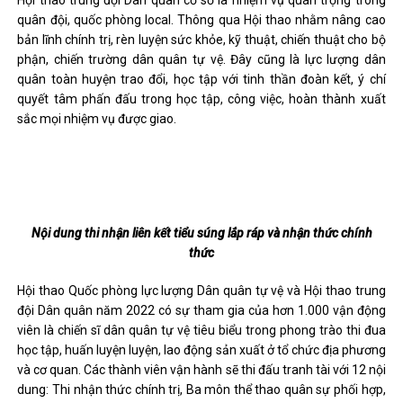
Hội thao trung đội Dân quân cơ sở là nhiệm vụ quan trọng trong
quân đội, quốc phòng local. Thông qua Hội thao nhằm nâng cao
bản lĩnh chính trị, rèn luyện sức khỏe, kỹ thuật, chiến thuật cho bộ
phận, chiến trường dân quân tự vệ. Đây cũng là lực lượng dân
quân toàn huyện trao đổi, học tập với tinh thần đoàn kết, ý chí
quyết tâm phấn đấu trong học tập, công việc, hoàn thành xuất
sắc mọi nhiệm vụ được giao.
Nội dung thi nhận liên kết tiểu súng lắp ráp và nhận thức chính
thức
Hội thao Quốc phòng lực lượng Dân quân tự vệ và Hội thao trung
đội Dân quân năm 2022 có sự tham gia của hơn 1.000 vận động
viên là chiến sĩ dân quân tự vệ tiêu biểu trong phong trào thi đua
học tập, huấn luyện luyện, lao động sản xuất ở tổ chức địa phương
và cơ quan. Các thành viên vận hành sẽ thi đấu tranh tài với 12 nội
dung: Thi nhận thức chính trị, Ba môn thể thao quân sự phối hợp,