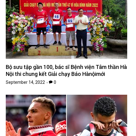
Bộ sưu tập gần 100, bác sĩ Bệnh viện Tâm thần Hà
Nội thi chung kết Giải chạy Báo Hànộimới
September 14, 2022
0