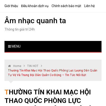
Skip
Giới thiệu
Điều khoản dịch vụ
Chính sách bảo mật
Liên hệ
to
content
Âm nhạc quanh ta
Thông tin giải trí 24h
MENU
Home
TIN HOT
Thường Tín Khai Mạc Hội Thao Quốc Phòng Lực Lượng Dân Quân
Tự Vệ Và Trung Đội Dân Quân Cơ Động – Tin Tức Nổi Bật
THƯỜNG TÍN KHAI MẠC HỘI
THAO QUỐC PHÒNG LỰC