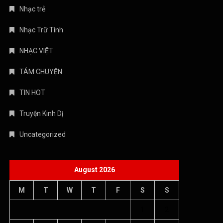
Nhạc trẻ
Nhạc Trữ Tình
NHẠC VIỆT
TÁM CHUYỆN
TIN HOT
Truyện Kinh Dị
Uncategorized
August 2026
M
T
W
T
F
S
S
1
2