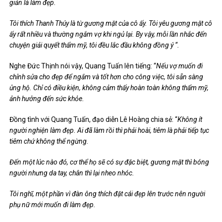
giản là làm đẹp.
Tôi thích Thanh Thúy là từ gương mặt của cô ấy. Tôi yêu gương mặt cô
ấy rất nhiều và thường ngắm vợ khi ngủ lại. By vậy, mỗi lần nhắc đến
chuyện giải quyết thẩm mỹ, tôi đều lắc đầu không đồng ý “.
Nghe Đức Thịnh nói vậy, Quang Tuấn lên tiếng: “
Nếu vợ muốn đi
chỉnh sửa cho đẹp để ngắm và tốt hơn cho công việc, tôi sẵn sàng
ủng hộ. Chỉ có điều kiện, không cảm thấy hoàn toàn không thẩm mỹ,
ảnh hưởng đến sức khỏe.
Đồng tình với Quang Tuấn, đạo diễn Lê Hoàng chia sẻ: “
Không ít
người nghiện làm đẹp. Ai đã làm rồi thì phải hoài, tiêm là phải tiếp tục
tiêm chứ không thể ngừng.
Đến một lúc nào đó, cơ thể họ sẽ có sự đặc biệt, gương mặt thì bóng
người nhưng da tay, chân thì lại nheo nhóc.
Tôi nghĩ, một phần vì đàn ông thích đặt cái đẹp lên trước nên người
phụ nữ mới muốn đi làm đẹp.