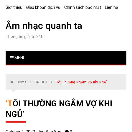
Skip
Giới thiệu
Điều khoản dịch vụ
Chính sách bảo mật
Liên hệ
to
content
Âm nhạc quanh ta
Thông tin giải trí 24h
MENU
Home
TIN HOT
‘Tôi Thường Ngắm Vợ Khi Ngủ’
‘TÔI THƯỜNG NGẮM VỢ KHI
NGỦ’
October 4, 2022
San San
0