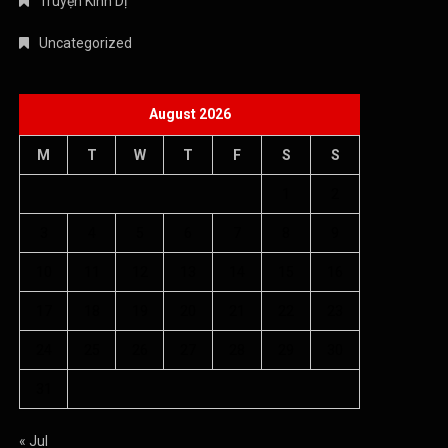
August 2026
M
T
W
T
F
S
S
1
2
3
4
5
6
7
8
9
10
11
12
13
14
15
16
17
18
19
20
21
22
23
24
25
26
27
28
29
30
31
« Jul
Copyright © 2026 Âm nhạc quanh ta - WordPress Theme : By
Offshore Themes
Chính sách bảo mật