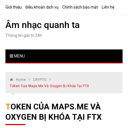
Skip
Giới thiệu
Điều khoản dịch vụ
Chính sách bảo mật
Liên hệ
to
content
Âm nhạc quanh ta
Thông tin giải trí 24h
MENU
Home
CRYPTO
Token Của Maps.me Và Oxygen Bị Khóa Tại FTX
TOKEN CỦA MAPS.ME VÀ
OXYGEN BỊ KHÓA TẠI FTX