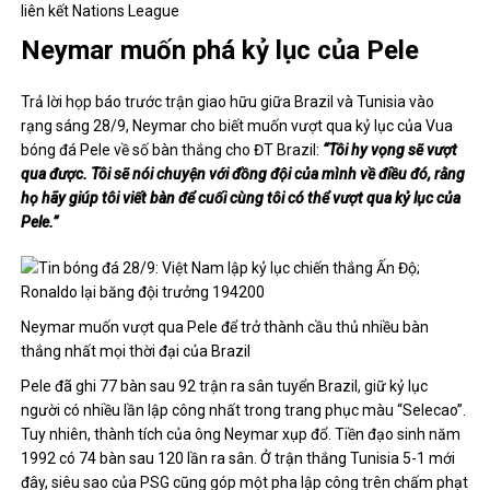
liên kết Nations League
Neymar muốn phá kỷ lục của Pele
Trả lời họp báo trước trận giao hữu giữa Brazil và Tunisia vào
rạng sáng 28/9, Neymar cho biết muốn vượt qua kỷ lục của Vua
bóng đá Pele về số bàn thắng cho ĐT Brazil:
“Tôi hy vọng sẽ vượt
qua được. Tôi sẽ nói chuyện với đồng đội của mình về điều đó, rằng
họ hãy giúp tôi viết bàn để cuối cùng tôi có thể vượt qua kỷ lục của
Pele.”
Neymar muốn vượt qua Pele để trở thành cầu thủ nhiều bàn
thắng nhất mọi thời đại của Brazil
Pele đã ghi 77 bàn sau 92 trận ra sân tuyển Brazil, giữ kỷ lục
người có nhiều lần lập công nhất trong trang phục màu “Selecao”.
Tuy nhiên, thành tích của ông Neymar xụp đổ. Tiền đạo sinh năm
1992 có 74 bàn sau 120 lần ra sân. Ở trận thắng Tunisia 5-1 mới
đây, siêu sao của PSG cũng góp một pha lập công trên chấm phạt