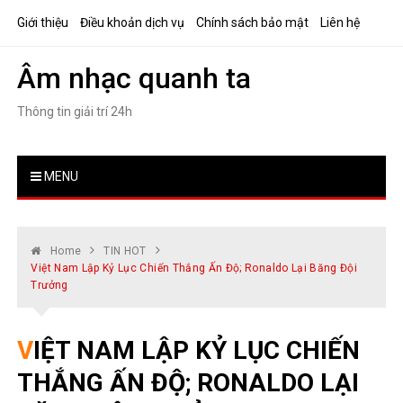
Skip
Giới thiệu
Điều khoản dịch vụ
Chính sách bảo mật
Liên hệ
to
content
Âm nhạc quanh ta
Thông tin giải trí 24h
MENU
Home
TIN HOT
Việt Nam Lập Kỷ Lục Chiến Thắng Ấn Độ; Ronaldo Lại Băng Đội
Trưởng
VIỆT NAM LẬP KỶ LỤC CHIẾN
THẮNG ẤN ĐỘ; RONALDO LẠI