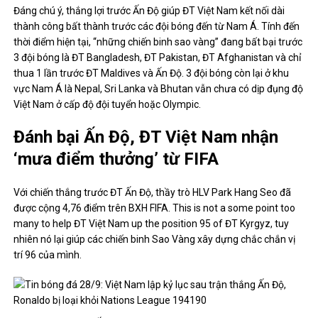
Đáng chú ý, thắng lợi trước Ấn Độ giúp ĐT Việt Nam kết nối dài
thành công bất thành trước các đội bóng đến từ Nam Á. Tính đến
thời điểm hiện tại, “những chiến binh sao vàng” đang bất bại trước
3 đội bóng là ĐT Bangladesh, ĐT Pakistan, ĐT Afghanistan và chỉ
thua 1 lần trước ĐT Maldives và Ấn Độ. 3 đội bóng còn lại ở khu
vực Nam Á là Nepal, Sri Lanka và Bhutan vẫn chưa có dịp đụng độ
Việt Nam ở cấp độ đội tuyển hoặc Olympic.
Đánh bại Ấn Độ, ĐT Việt Nam nhận
‘mưa điểm thưởng’ từ FIFA
Với chiến thắng trước ĐT Ấn Độ, thầy trò HLV Park Hang Seo đã
được cộng 4,76 điểm trên BXH FIFA. This is not a some point too
many to help ĐT Việt Nam up the position 95 of ĐT Kyrgyz, tuy
nhiên nó lại giúp các chiến binh Sao Vàng xây dựng chắc chắn vị
trí 96 của mình.