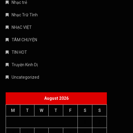
Nhạc trẻ
Nhạc Trữ Tình
NHẠC VIỆT
TÁM CHUYỆN
TIN HOT
Truyện Kinh Dị
Uncategorized
August 2026
M
T
W
T
F
S
S
1
2