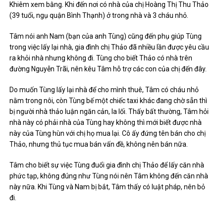
Khiêm xem bằng. Khi đến nơi có nhà của chị Hoàng Thị Thu Thảo
(39 tuổi, ngụ quận Bình Thạnh) ở trong nhà và 3 cháu nhỏ.
Tâm nói anh Nam (bạn của anh Tùng) cũng đến phụ giúp Tùng
trong việc lấy lại nhà, gia đình chị Thảo đã nhiều lần được yêu cầu
ra khỏi nhà nhưng không đi. Tùng cho biết Thảo có nhà trên
đường Nguyễn Trãi, nên kêu Tâm hỗ trợ các con của chị đến đây.
Do muốn Tùng lấy lại nhà để cho mình thuê, Tâm có cháu nhỏ
nằm trong nôi, còn Tùng bế một chiếc taxi khác đang chờ sẵn thì
bị người nhà thảo luận ngăn cản, la lối. Thấy bất thường, Tâm hỏi
nhà này có phải nhà của Tùng hay không thì mới biết được nhà
này của Tùng hùn với chị họ mua lại. Cô ấy đứng tên bán cho chị
Thảo, nhưng thủ tục mua bán vấn đề, không nên bán nữa.
Tâm cho biết sự việc Tùng đuổi gia đình chị Thảo để lấy căn nhà
phức tạp, không đúng như Tùng nói nên Tâm không đến căn nhà
này nữa. Khi Tùng và Nam bị bắt, Tâm thấy có luật pháp, nên bỏ
đi.