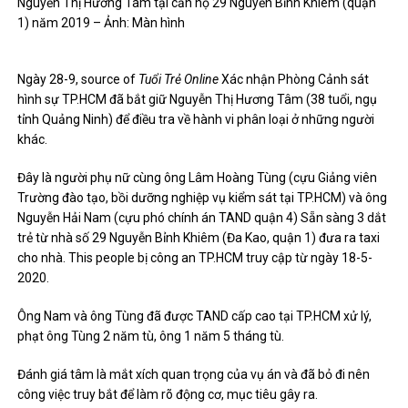
Nguyễn Thị Hương Tâm tại căn hộ 29 Nguyễn Bỉnh Khiêm (quận
1) năm 2019 – Ảnh: Màn hình
Ngày 28-9, source of
Tuổi Trẻ Online
Xác nhận Phòng Cảnh sát
hình sự TP.HCM đã bắt giữ Nguyễn Thị Hương Tâm (38 tuổi, ngụ
tỉnh Quảng Ninh) để điều tra về hành vi phân loại ở những người
khác.
Đây là người phụ nữ cùng ông Lâm Hoàng Tùng (cựu
Giảng viên
Trường đào tạo, bồi dưỡng nghiệp vụ kiểm sát tại TP.HCM) và
ông
Nguyễn Hải Nam (cựu
phó chính án TAND quận 4)
Sẵn sàng 3 dắt
trẻ từ nhà số 29 Nguyễn Bỉnh Khiêm (Đa Kao, quận 1) đưa ra taxi
cho nhà.
This people
bị công an TP.HCM truy cập từ ngày 18-5-
2020.
Ông Nam và ông Tùng đã được TAND
cấp cao tại TP.HCM xử lý,
phạt ông Tùng 2 năm tù, ông 1 năm 5 tháng tù.
Đánh giá tâm là mắt xích quan trọng của vụ án và đã bỏ đi nên
công việc truy bắt để làm rõ động cơ, mục tiêu gây ra.