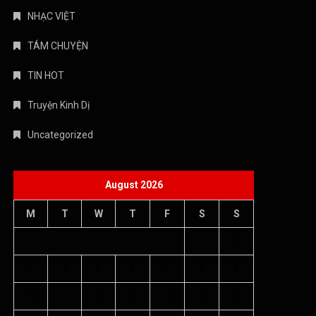
NHẠC VIỆT
TÁM CHUYỆN
TIN HOT
Truyện Kinh Dị
Uncategorized
August 2026
M
T
W
T
F
S
S
1
2
3
4
5
6
7
8
9
10
11
12
13
14
15
16