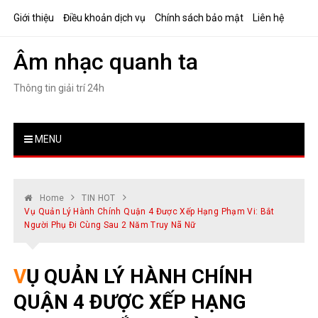
Skip
Giới thiệu
Điều khoản dịch vụ
Chính sách bảo mật
Liên hệ
to
content
Âm nhạc quanh ta
Thông tin giải trí 24h
MENU
Home
TIN HOT
Vụ Quản Lý Hành Chính Quận 4 Được Xếp Hạng Phạm Vi: Bắt
Người Phụ Đi Cùng Sau 2 Năm Truy Nã Nữ
VỤ QUẢN LÝ HÀNH CHÍNH
QUẬN 4 ĐƯỢC XẾP HẠNG