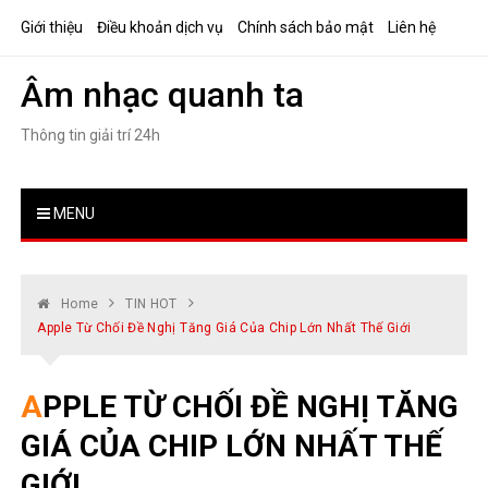
Skip
Giới thiệu
Điều khoản dịch vụ
Chính sách bảo mật
Liên hệ
to
content
Âm nhạc quanh ta
Thông tin giải trí 24h
MENU
Home
TIN HOT
Apple Từ Chối Đề Nghị Tăng Giá Của Chip Lớn Nhất Thế Giới
APPLE TỪ CHỐI ĐỀ NGHỊ TĂNG
GIÁ CỦA CHIP LỚN NHẤT THẾ
GIỚI