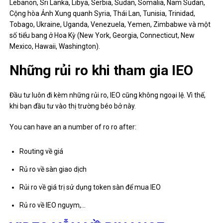
Lebanon, Sri Lanka, Libya, Serbia, Sudan, Somalia, Nam Sudan,
Cộng hòa Ảnh Xung quanh Syria, Thái Lan, Tunisia, Trinidad,
Tobago, Ukraine, Uganda, Venezuela, Yemen, Zimbabwe và một
số tiểu bang ở Hoa Kỳ (New York, Georgia, Connecticut, New
Mexico, Hawaii, Washington).
Những rủi ro khi tham gia IEO
Đầu tư luôn đi kèm những rủi ro, IEO cũng không ngoại lệ. Vì thế,
khi bạn đầu tư vào thị trường béo bở này.
You can have an a number of ro ​​ro after:
Routing về giá
Rủ ro về sàn giao dịch
Rủi ro về giá trị sử dụng token sàn để mua IEO
Rủ ro về IEO nguym,…