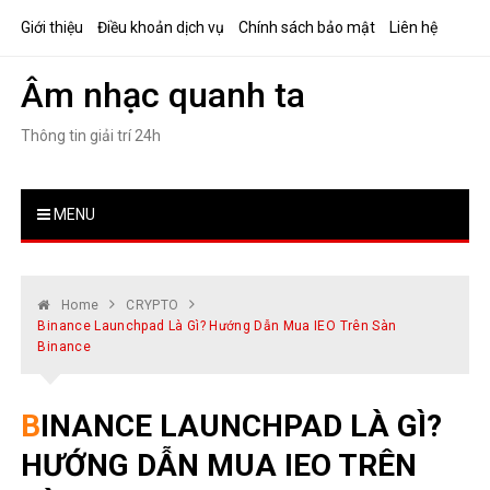
Skip
Giới thiệu
Điều khoản dịch vụ
Chính sách bảo mật
Liên hệ
to
content
Âm nhạc quanh ta
Thông tin giải trí 24h
MENU
Home
CRYPTO
Binance Launchpad Là Gì? Hướng Dẫn Mua IEO Trên Sàn
Binance
BINANCE LAUNCHPAD LÀ GÌ?
HƯỚNG DẪN MUA IEO TRÊN