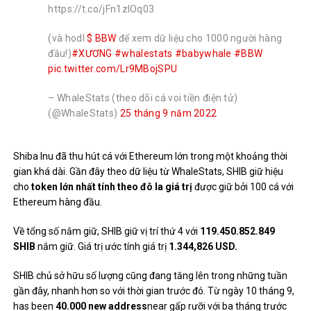
https://t.co/jFn1zIOq03
(và hodl
$ BBW
để xem dữ liệu cho 1000 người hàng
đầu!)
#XƯƠNG
#whalestats
#babywhale
#BBW
pic.twitter.com/Lr9MBojSPU
– WhaleStats (theo dõi cá voi tiền điện tử)
(@WhaleStats)
25 tháng 9 năm 2022
Shiba Inu đã thu hút cá với Ethereum lớn trong một khoảng thời
gian khá dài. Gần đây theo dữ liệu từ WhaleStats, SHIB giữ hiệu
cho
token lớn nhất tính theo đô la giá trị
được giữ bởi 100 cá với
Ethereum hàng đầu.
Về tổng số nắm giữ, SHIB giữ vị trí thứ 4 với
119.450.852.849
SHIB
nắm giữ. Giá trị ước tính giá trị
1.344,826 USD.
SHIB chủ sở hữu số lượng cũng đang tăng lên trong những tuần
gần đây, nhanh hơn so với thời gian trước đó. Từ ngày 10 tháng 9,
has been
40.000 new address
near gấp rưỡi với ba tháng trước