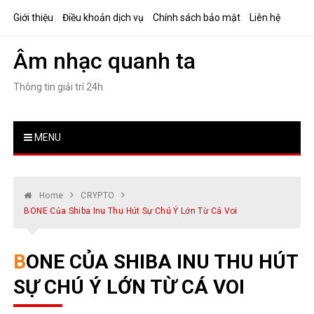
Skip
Giới thiệu
Điều khoản dịch vụ
Chính sách bảo mật
Liên hệ
to
content
Âm nhạc quanh ta
Thông tin giải trí 24h
MENU
Home
CRYPTO
BONE Của Shiba Inu Thu Hút Sự Chú Ý Lớn Từ Cá Voi
BONE CỦA SHIBA INU THU HÚT
SỰ CHÚ Ý LỚN TỪ CÁ VOI