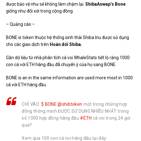
được bảo vệ như sẽ không làm chậm lại.
ShibaAswap’s Bone
giống như đối xới trong cộng đồng.
– Quảng cáo –
BONE is token thuộc hệ thống sinh thái Shiba Inu được sử dụng
cho các giao dịch trên
Hoán đổi Shiba.
Gần dữ liệu từ nhà phân tích cá voi
WhaleStats
tiết lộ rằng 1000
con cá với ETH hàng đầu đã chuyển ý của họ sang BONE.
BONE is an in the same information are used more most in 1000
cá với ETH hàng đầu.
CHỈ VÀO:
$ BONE
@shibtoken
một trong những hợp
đồng thông minh ĐƯỢC SỬ DỤNG NHIỀU NHẤT trong
số 1000 hợp đồng hàng đầu
#ETH
cá voi trong 24 giờ
qua?
Xem qua 100 con cá voi hàng đầu tại đây: