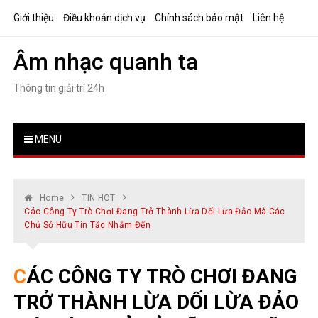
Skip
Giới thiệu
Điều khoản dịch vụ
Chính sách bảo mật
Liên hệ
to
content
Âm nhạc quanh ta
Thông tin giải trí 24h
MENU
Home
TIN HOT
Các Công Ty Trò Chơi Đang Trở Thành Lừa Dối Lừa Đảo Mà Các
Chủ Sở Hữu Tin Tặc Nhắm Đến
CÁC CÔNG TY TRÒ CHƠI ĐANG
TRỞ THÀNH LỪA DỐI LỪA ĐẢO