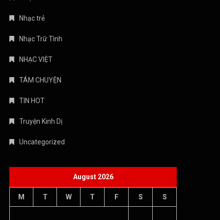
Nhạc trẻ
Nhạc Trữ Tình
NHẠC VIỆT
TÁM CHUYỆN
TIN HOT
Truyện Kinh Dị
Uncategorized
August 2026
M
T
W
T
F
S
S
1
2