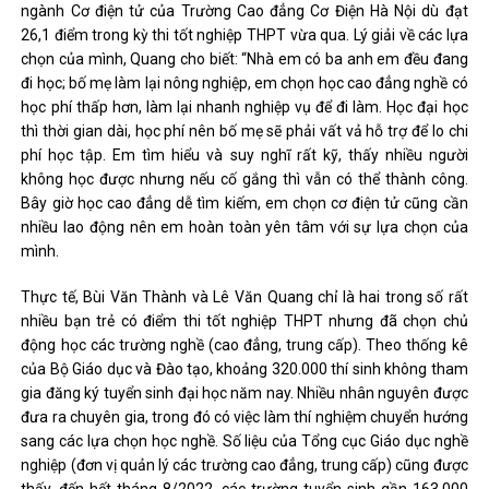
ngành Cơ điện tử của Trường Cao đẳng Cơ Điện Hà Nội dù đạt
26,1 điểm trong kỳ thi tốt nghiệp THPT vừa qua. Lý giải về các lựa
chọn của mình, Quang cho biết: “Nhà em có ba anh em đều đang
đi học; bố mẹ làm lại nông nghiệp, em chọn học cao đẳng nghề có
học phí thấp hơn, làm lại nhanh nghiệp vụ để đi làm. Học đại học
thì thời gian dài, học phí nên bố mẹ sẽ phải vất vả hỗ trợ để lo chi
phí học tập. Em tìm hiểu và suy nghĩ rất kỹ, thấy nhiều người
không học được nhưng nếu cố gắng thì vẫn có thể thành công.
Bây giờ học cao đẳng dễ tìm kiếm, em chọn cơ điện tử cũng cần
nhiều lao động nên em hoàn toàn yên tâm với sự lựa chọn của
mình.
Thực tế, Bùi Văn Thành và Lê Văn Quang chỉ là hai trong số rất
nhiều bạn trẻ có điểm thi tốt nghiệp THPT nhưng đã chọn chủ
động học các trường nghề (cao đẳng, trung cấp). Theo thống kê
của Bộ Giáo dục và Đào tạo, khoảng 320.000 thí sinh không tham
gia đăng ký tuyển sinh đại học năm nay. Nhiều nhân nguyên được
đưa ra chuyên gia, trong đó có việc làm thí nghiệm chuyển hướng
sang các lựa chọn học nghề. Số liệu của Tổng cục Giáo dục nghề
nghiệp (đơn vị quản lý các trường cao đẳng, trung cấp) cũng được