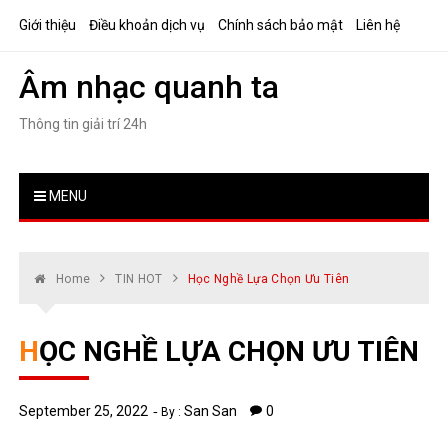
Skip
Giới thiệu
Điều khoản dịch vụ
Chính sách bảo mật
Liên hệ
to
content
Âm nhạc quanh ta
Thông tin giải trí 24h
MENU
Home
TIN HOT
Học Nghề Lựa Chọn Ưu Tiên
HỌC NGHỀ LỰA CHỌN ƯU TIÊN
September 25, 2022
San San
0
By :