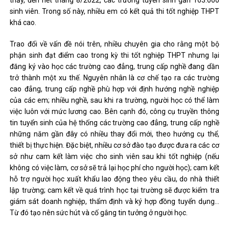
thấy, đến hết tháng 8/2022, các trường tuyển sinh gần 163.000
sinh viên. Trong số này, nhiều em có kết quả thi tốt nghiệp THPT
khá cao.
Trao đổi về vấn đề nói trên, nhiều chuyên gia cho rằng một bộ
phận sinh đạt điểm cao trong kỳ thi tốt nghiệp THPT nhưng lại
đăng ký vào học các trường cao đẳng, trung cấp nghề đang dần
trở thành một xu thế. Nguyên nhân là cơ chế tạo ra các trường
cao đẳng, trung cấp nghề phù hợp với định hướng nghề nghiệp
của các em; nhiều nghề, sau khi ra trường, người học có thể làm
việc luôn với mức lương cao. Bên cạnh đó, công cụ truyền thông
tin tuyển sinh của hệ thống các trường cao đẳng, trung cấp nghề
những năm gần đây có nhiều thay đổi mới, theo hướng cụ thể,
thiết bị thực hiện. Đặc biệt, nhiều cơ sở đào tạo được đưa ra các cơ
sở như cam kết làm việc cho sinh viên sau khi tốt nghiệp (nếu
không có việc làm, cơ sở sẽ trả lại học phí cho người học); cam kết
hỗ trợ người học xuất khẩu lao động theo yêu cầu, do nhà thiết
lập trường; cam kết về quá trình học tại trường sẽ được kiểm tra
giám sát doanh nghiệp, thẩm định và ký hợp đồng tuyển dụng…
Từ đó tạo nên sức hút và cố gắng tin tưởng ở người học.