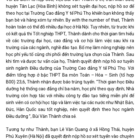
huyện Tân Lạc (Hòa Bình) không xét tuyển đại học, nộp hồ sơ để
theo học tại Trường Cao đẳng Y tế Phú Thọ khiến bạn không thấy
bạn bè và hàng xóm tự nhiên. By with the number of that, Thành
hoàn toàn có thể đỗ nhiều đại học ở Hà Nội. Tuy nhiên, từ trước khi
có kết quả thi Tốt nghiệp THPT, Thành dành cho thời gian tìm hiểu
về các trường đại học, cao đẳng và cơ hội làm việc sau khi ra
trường của các ngành, nghề đào tạo. Bố mẹ làm nông nghiệp nên
học phí yếu tố cũng chi phối đến trường lựa chọn của Thành. Sau
khi tìm và được tư vấn của họ, Thành quyết định nộp hồ sơ tuyển
sinh ngành Điều dưỡng của Trường Cao đẳng Y tế Phú Thọ. Với
điểm tổng hợp ở bậc THPT Ba môn Toán – Hóa – Sinh (tổ hợp
B00) 23,6, Thành nhận được báo trúng tuyển. “Thời gian học Điều
dưỡng hệ thống cao đẳng chỉ ba năm, học phí theo quy định; Nhà
trường còn hợp tác với nhiều công ty đào tạo tiếng miễn phí để
sinh viên có cơ hội học tập và làm việc tại các nước như Nhật Bản,
Đức, Hàn Quốc sau tốt nghiệp, nên quyết định theo học ngành
Điều dưỡng ”, Bùi Văn Thành chia sẻ.
Tương tự như Thành, bạn Lê Văn Quang ở xã Hồng Thái, huyện
Phú Xuyên (Hà Nội) đã quyết định nộp hồ sơ xét tuyển vào chuyên