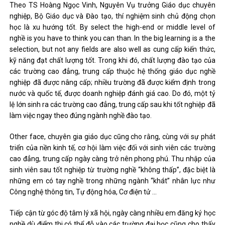
Theo TS Hoàng Ngọc Vinh, Nguyên Vụ trưởng Giáo dục chuyên
nghiệp, Bộ Giáo dục và Đào tạo, thí nghiệm sinh chủ động chọn
học là xu hướng tốt. By select the high-end or middle level of
nghề is you have to think you can than. In the big learning is a the
selection, but not any fields are also well as cung cấp kiến ​​thức,
kỹ năng đạt chất lượng tốt. Trong khi đó, chất lượng đào tạo của
các trường cao đẳng, trung cấp thuộc hệ thống giáo dục nghề
nghiệp đã được nâng cấp; nhiều trường đã được kiểm định trong
nước và quốc tế, được doanh nghiệp đánh giá cao. Do đó, một tỷ
lệ lớn sinh ra các trường cao đẳng, trung cấp sau khi tốt nghiệp đã
làm việc ngay theo đúng ngành nghề đào tạo.
Other face, chuyên gia giáo dục cũng cho rằng, cùng với sự phát
triển của nền kinh tế, cơ hội làm việc đối với sinh viên các trường
cao đẳng, trung cấp ngày càng trở nên phong phú. Thu nhập của
sinh viên sau tốt nghiệp từ trường nghề “không thấp”, đặc biệt là
những em có tay nghề trong những ngành “khát” nhân lực như
Công nghệ thông tin, Tự động hóa, Cơ điện tử …
Tiếp cận từ góc độ tâm lý xã hội, ngày càng nhiều em đăng ký học
nghề dù điểm thi có thể đỗ vào các trường đại học cũng cho thấy