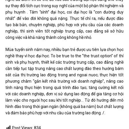
sự thay đổi tích cực trong suy nghĩ của một bộ phận thí nghiệm và
phụ huynh . Tâm “sính” đại học, coi đại học là “con đường duy
nhất” để vào đời không quá nặng. Thực tế chỉ ra, nếu được đào
tạo bài bản, chuyên nghiệp, phù hợp với yêu cầu của các doanh
nghiệp, thì sinh viên tốt nghiệp trung cấp, cao đẳng sẽ sở hữu
công việc và khả năng thành công không hề nhỏ.
Mùa tuyển sinh năm nay, nhiều bạn trẻ được ưu tiên lựa chọn học
nghề thay vì học đại học. To be true to the “the trust option” of thí
sinh và phụ huynh, thiết kế các trường trung cấp, cao đẳng nghề
cần tiếp tục tập trung nâng cao chất lượng đào theo hướng bám
sát của thị trường lao động trong and ngoai nuoc; thực hiện tốt
phương châm “gắn kết nhà trường với doanh nghiệp”, nâng cao
tính năng thực hiện trong quá trình đào tạo; tăng cường kết nối
với các doanh nghiệp, đơn vị sử dụng lao động để gia tăng cơ hội
làm việc cho người học sau khi tốt nghiệp… Từ đó hướng đến mô
hình đào trong thời gian ngắn (không quá ba năm) but chất lượng
và đảm bảo phù hợp với nhu cầu của trường lao động. /.
Post Views:
834