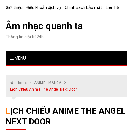
Skip
Giới thiệu
Điều khoản dịch vụ
Chính sách bảo mật
Liên hệ
to
content
Âm nhạc quanh ta
Thông tin giải trí 24h
MENU
Home
ANIME - MANGA
Lịch Chiếu Anime The Angel Next Door
LỊCH CHIẾU ANIME THE ANGEL
NEXT DOOR