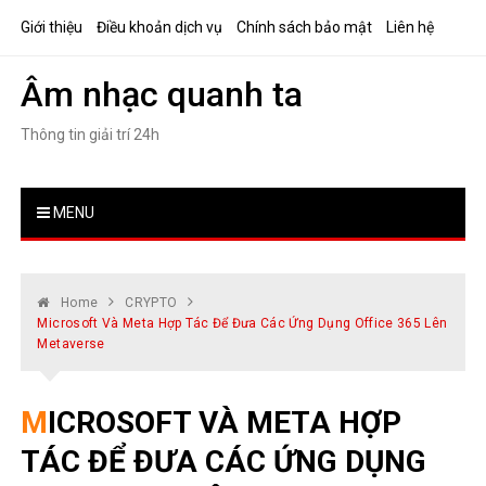
Skip
Giới thiệu
Điều khoản dịch vụ
Chính sách bảo mật
Liên hệ
to
content
Âm nhạc quanh ta
Thông tin giải trí 24h
MENU
Home
CRYPTO
Microsoft Và Meta Hợp Tác Để Đưa Các Ứng Dụng Office 365 Lên
Metaverse
MICROSOFT VÀ META HỢP
TÁC ĐỂ ĐƯA CÁC ỨNG DỤNG