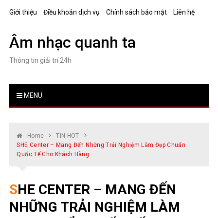
Skip
Giới thiệu
Điều khoản dịch vụ
Chính sách bảo mật
Liên hệ
to
content
Âm nhạc quanh ta
Thông tin giải trí 24h
MENU
Home
TIN HOT
SHE Center – Mang Đến Những Trải Nghiệm Làm Đẹp Chuẩn
Quốc Tế Cho Khách Hàng
SHE CENTER – MANG ĐẾN
NHỮNG TRẢI NGHIỆM LÀM