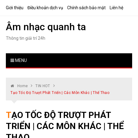
Skip
Giới thiệu
Điều khoản dịch vụ
Chính sách bảo mật
Liên hệ
to
content
Âm nhạc quanh ta
Thông tin giải trí 24h
MENU
Home
TIN HOT
Tạo Tốc Độ Trượt Phát Triển | Các Môn Khác | Thể Thao
TẠO TỐC ĐỘ TRƯỢT PHÁT
TRIỂN | CÁC MÔN KHÁC | THỂ
THAO