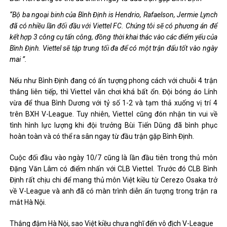
“Bộ ba ngoại binh của Bình Định is Hendrio, Rafaelson, Jermie Lynch
đã có nhiều lần đối đầu với Viettel FC. Chúng tôi sẽ có phương án để
kết hợp 3 công cụ tấn công, đồng thời khai thác vào các điểm yếu của
Bình Định. Viettel sẽ tập trung tối đa để có một trận đấu tốt vào ngày
mai ”.
Nếu như Bình Định đang có ấn tượng phong cách với chuỗi 4 trận
thắng liên tiếp, thì Viettel vẫn chơi khá bất ổn. Đội bóng áo Lính
vừa để thua Bình Dương với tỷ số 1-2 và tạm thả xuống vị trí 4
trên BXH V-League. Tuy nhiên, Viettel cũng đón nhận tin vui về
tình hình lực lượng khi đội trưởng Bùi Tiến Dũng đã bình phục
hoàn toàn và có thể ra sân ngay từ đầu trận gặp Bình Định.
Cuộc đối đầu vào ngày 10/7 cũng là lần đầu tiên trong thủ môn
Đặng Văn Lâm có điểm nhấn với CLB Viettel. Trước đó CLB Bình
Định rất chịu chi để mang thủ môn Việt kiều từ Cerezo Osaka trở
về V-League và anh đã có màn trình diễn ấn tượng trong trận ra
mắt Hà Nội.
Thắng đậm Hà Nội, sao Việt kiều chưa nghĩ đến vô địch V-League