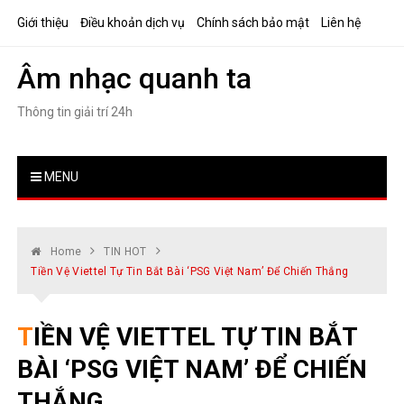
Skip
Giới thiệu
Điều khoản dịch vụ
Chính sách bảo mật
Liên hệ
to
content
Âm nhạc quanh ta
Thông tin giải trí 24h
MENU
Home
TIN HOT
Tiền Vệ Viettel Tự Tin Bắt Bài ‘PSG Việt Nam’ Để Chiến Thắng
TIỀN VỆ VIETTEL TỰ TIN BẮT
BÀI ‘PSG VIỆT NAM’ ĐỂ CHIẾN
THẮNG