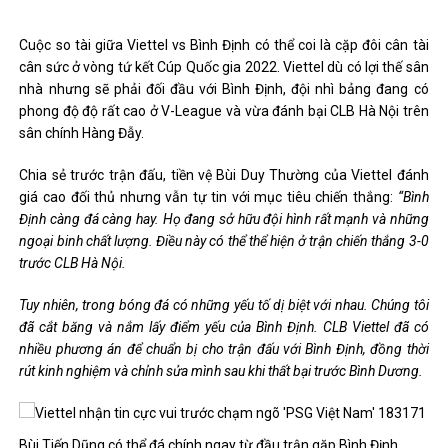
Cuộc so tài giữa Viettel vs Bình Định có thể coi là cặp đôi cân tài
cân sức ở vòng tứ kết Cúp Quốc gia 2022. Viettel dù có lợi thế sân
nhà nhưng sẽ phải đối đầu với Bình Định, đội nhì bảng đang có
phong độ độ rất cao ở V-League và vừa đánh bại CLB Hà Nội trên
sân chính Hàng Đẫy.
Chia sẻ trước trận đấu, tiền vệ Bùi Duy Thường của Viettel đánh
giá cao đối thủ nhưng vẫn tự tin với mục tiêu chiến thắng:
“Bình
Định càng đá càng hay. Họ đang sở hữu đội hình rất mạnh và những
ngoại binh chất lượng. Điều này có thể thể hiện ở trận chiến thắng 3-0
trước CLB Hà Nội.
Tuy nhiên, trong bóng đá có những yếu tố dị biệt với nhau. Chúng tôi
đã cắt băng và nắm lấy điểm yếu của Bình Định. CLB Viettel đã có
nhiều phương án để chuẩn bị cho trận đấu với Bình Định, đồng thời
rút kinh nghiệm và chỉnh sửa mình sau khi thất bại trước Bình Dương.
Bùi Tiến Dũng có thể đá chính ngay từ đầu trận gặp Bình Định