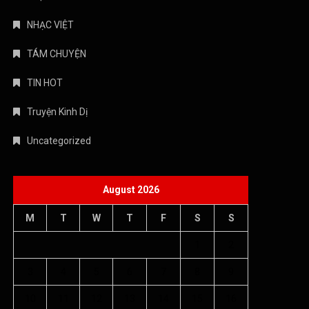
NHẠC VIỆT
TÁM CHUYỆN
TIN HOT
Truyện Kinh Dị
Uncategorized
August 2026
M
T
W
T
F
S
S
1
2
3
4
5
6
7
8
9
10
11
12
13
14
15
16