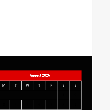
August 2026
M
T
W
T
F
S
S
1
2
3
4
5
6
7
8
9