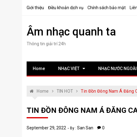
Skip
Giới thiệu
Điều khoản dịch vụ
Chính sách bảo mật
Liê
to
content
Âm nhạc quanh ta
Thông tin giải trí 24h
Home
NHẠC VIỆT
NHẠC NƯỚC NGOÀI
Home
TIN HOT
Tin Đồn Đông Nam Á Đăng C
TIN ĐỒN ĐÔNG NAM Á ĐĂNG CA
September 29, 2022
San San
0
By :