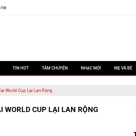
n hệ
TIN HOT
TÁM CHUYỆN
NHẠC MỚI
MẸ VÀ BÉ
ai World Cup Lại Lan Rộng
I WORLD CUP LẠI LAN RỘNG
S
f