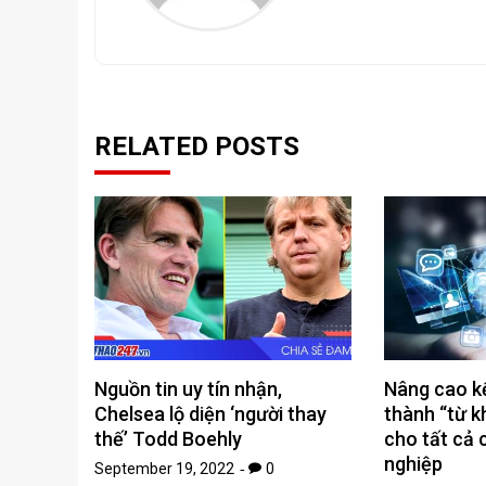
RELATED POSTS
Nguồn tin uy tín nhận,
Nâng cao kế
Chelsea lộ diện ‘người thay
thành “từ 
thế’ Todd Boehly
cho tất cả
nghiệp
September 19, 2022
0