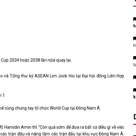
h
n
Cup 2034 hoặc 2038 lần nữa quay lại.
t
ino và Tổng thư ký ASEAN Lim Jock Hoi tại Đại hội đồng Liên Hợp
k
thể cùng chung tay tổ chức World Cup tại Đông Nam Á.
) Hamidin Amin thì “Còn quá sớm để đưa ra bất cứ điều gì về việc
g các trận đấu và nâng tầm các trận đấu tại khu vực Đông Nam Á.