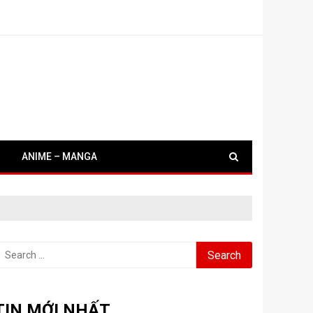
ANIME – MANGA
earch
or:
TIN MỚI NHẤT