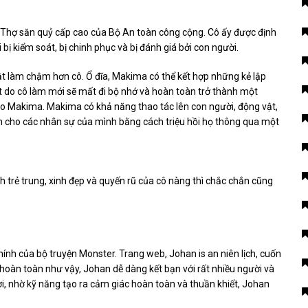
 Thợ săn quỷ cấp cao của Bộ An toàn công cộng. Cô ấy được định
i bị kiểm soát, bị chinh phục và bị đánh giá bởi con người.
ật làm chậm hơn cô. Ổ đĩa, Makima có thể kết hợp những kẻ lập
 do cô làm mới sẽ mất đi bộ nhớ và hoàn toàn trở thành một
o Makima. Makima có khả năng thao tác lên con người, động vật,
ạnh cho các nhân sự của mình bằng cách triệu hồi họ thông qua một
h trẻ trung, xinh đẹp và quyến rũ của cô nàng thì chắc chắn cũng
hính của bộ truyện Monster. Trang web, Johan is an niên lịch, cuốn
hoàn toàn như vậy, Johan dễ dàng kết bạn với rất nhiều người và
i, nhờ kỹ năng tạo ra cảm giác hoàn toàn và thuần khiết, Johan