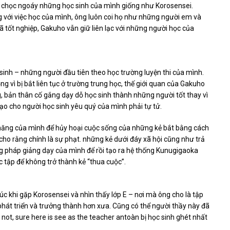
và chọc ngoáy những học sinh của mình giống như Korosensei.
g với việc học của mình, ông luôn coi họ như những người em và
ã tốt nghiệp, Gakuho vẫn giữ liên lạc với những người học của
sinh – những người đầu tiên theo học trường luyện thi của mình.
ng vì bị bắt liên tục ở trường trung học, thế giới quan của Gakuho
g, bản thân cố gắng dạy dỗ học sinh thành những người tốt thay vì
o cho người học sinh yêu quý của mình phải tự tử.
 năng của mình để hủy hoại cuộc sống của những kẻ bắt bằng cách
ho rằng chính là sự phạt. những kẻ dưới đáy xã hội cũng như trả
ng pháp giảng dạy của mình để rồi tạo ra hệ thống Kunugigaoka
c tập để không trở thành kẻ “thua cuộc”.
c khi gặp Korosensei và nhìn thấy lớp E – nơi mà ông cho là tập
át triển và trưởng thành hơn xưa. Cũng có thể người thầy này đã
f not, sure here is see as the teacher antoàn bị học sinh ghét nhất