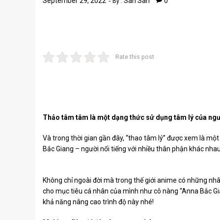
September 29, 2022
San San
0
By :
Rate this post
Thảo tâm tâm là một dạng thức sử dụng tâm lý của ngườ
Và trong thời gian gần đây, “thao tâm lý” được xem là mộ
Bắc Giang – người nổi tiếng với nhiều thân phận khác nhau c
Không chỉ ngoài đời mà trong thế giới anime có những nhâ
cho mục tiêu cá nhân của mình như cô nàng “Anna Bắc Gia
khả năng nâng cao trình độ này nhé!