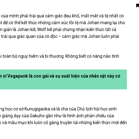
của mình phải trải qua cảm giác đau khổ, mất mát và tệ nhất có
 sát để có thể kết thúc những cảm xúc tồi tệ mà Johan mang lại cho
iản là Johan kill, Wolf kill phải chứng nhận kiến ​​thức tất cả
i trải qua giác quan của cô độc – cảm giác mà Johan luôn phải
ại toàn bộ nguy hiểm và bi thương. Không biết có nàng nào tình
sĩ Vegapunk là con gái và sự xuất hiện của nhân vật này có
ng học cơ sở Kunugigaoka và là cha của Chủ tịch hội học sinh
 giảng dạy của Gakuho gần như là hình ảnh phản chiếu của
kỳ và mẫu mực khi luôn cố gắng truyền tải những kiến ​​thức mới đến