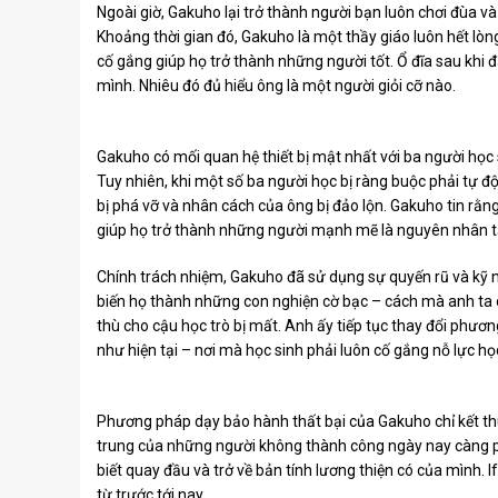
Ngoài giờ, Gakuho lại trở thành người bạn luôn chơi đùa 
Khoảng thời gian đó, Gakuho là một thầy giáo luôn hết lòn
cố gắng giúp họ trở thành những người tốt. Ổ đĩa sau khi đ
mình. Nhiêu đó đủ hiểu ông là một người giỏi cỡ nào.
Gakuho có mối quan hệ thiết bị mật nhất với ba người học 
Tuy nhiên, khi một số ba người học bị ràng buộc phải tự độ
bị phá vỡ và nhân cách của ông bị đảo lộn. Gakuho tin rằn
giúp họ trở thành những người mạnh mẽ là nguyên nhân tạ
Chính trách nhiệm, Gakuho đã sử dụng sự quyến rũ và kỹ
biến họ thành những con nghiện cờ bạc – cách mà anh ta c
thù cho cậu học trò bị mất. Anh ấy tiếp tục thay đổi phươ
như hiện tại – nơi mà học sinh phải luôn cố gắng nỗ lực họ
Phương pháp dạy bảo hành thất bại của Gakuho chỉ kết thú
trung của những người không thành công ngày nay càng ph
biết quay đầu và trở về bản tính lương thiện có của mình. I
từ ​​trước tới nay.