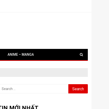
ANIME – MANGA
earch
or:
TIN MỚI NHẤT