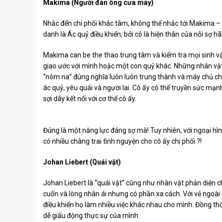
Makima (Người đàn ông cưa máy)
Nhắc đến chi phối khác tâm, không thể nhắc tới Makima –
danh là Ác quỷ điều khiển, bởi cô là hiện thân của nỗi sợ hã
Makima can be the thao trung tâm và kiểm tra mọi sinh v
giao ước với mình hoặc một con quỷ khác. Những nhân vật
“nôm na” đúng nghĩa luôn luôn trung thành và máy chủ ch
ác quỷ, yêu quái và người lai. Cô ấy có thể truyền sức m
sợi dây kết nối với cơ thể cô ấy.
Đúng là một năng lực đáng sợ mà! Tuy nhiên, với ngoại hìn
có nhiều chàng trai tình nguyện cho cô ấy chi phối ?!
Johan Liebert (Quái vật)
Johan Liebert là “quái vật” cũng như nhân vật phản diện c
cuốn và lòng nhân ái nhưng có phần xa cách. Với vẻ ngoài 
điều khiển họ làm nhiều việc khác nhau cho mình. Đồng thờ
dễ giấu động thực sự của mình.