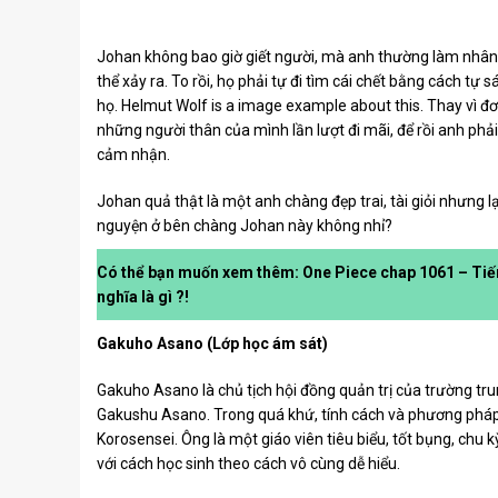
Johan không bao giờ giết người, mà anh thường làm nhân 
thể xảy ra. To rồi, họ phải tự đi tìm cái chết bằng cách tự
họ. Helmut Wolf is a image example about this. Thay vì đơn g
những người thân của mình lần lượt đi mãi, để rồi anh phả
cảm nhận.
Johan quả thật là một anh chàng đẹp trai, tài giỏi nhưng l
nguyện ở bên chàng Johan này không nhỉ?
Có thể bạn muốn xem thêm: One Piece chap 1061 – Tiến 
nghĩa là gì ?!
Gakuho Asano (Lớp học ám sát)
Gakuho Asano là chủ tịch hội đồng quản trị của trường tru
Gakushu Asano. Trong quá khứ, tính cách và phương pháp
Korosensei. Ông là một giáo viên tiêu biểu, tốt bụng, chu 
với cách học sinh theo cách vô cùng dễ hiểu.