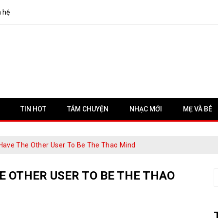
n hệ
TIN HOT
TÁM CHUYỆN
NHẠC MỚI
MẸ VÀ BÉ
Have The Other User To Be The Thao Mind
 OTHER USER TO BE THE THAO
S
f